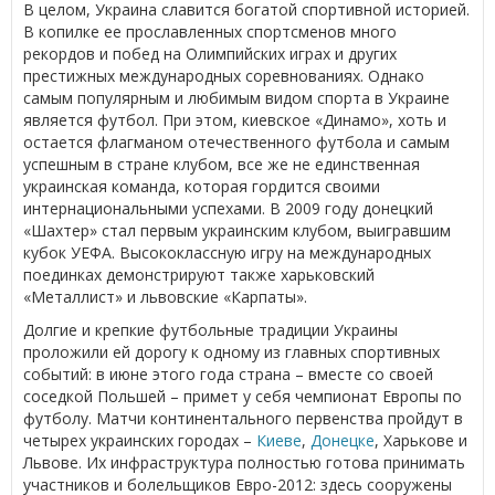
В целом, Украина славится богатой спортивной историей.
В копилке ее прославленных спортсменов много
рекордов и побед на Олимпийских играх и других
престижных международных соревнованиях. Однако
самым популярным и любимым видом спорта в Украине
является футбол. При этом, киевское «Динамо», хоть и
остается флагманом отечественного футбола и самым
успешным в стране клубом, все же не единственная
украинская команда, которая гордится своими
интернациональными успехами. В 2009 году донецкий
«Шахтер» стал первым украинским клубом, выигравшим
кубок УЕФА. Высококлассную игру на международных
поединках демонстрируют также харьковский
«Металлист» и львовские «Карпаты».
Долгие и крепкие футбольные традиции Украины
проложили ей дорогу к одному из главных спортивных
событий: в июне этого года страна – вместе со своей
соседкой Польшей – примет у себя чемпионат Европы по
футболу. Матчи континентального первенства пройдут в
четырех украинских городах –
Киеве
,
Донецке
, Харькове и
Львове. Их инфраструктура полностью готова принимать
участников и болельщиков Евро-2012: здесь сооружены