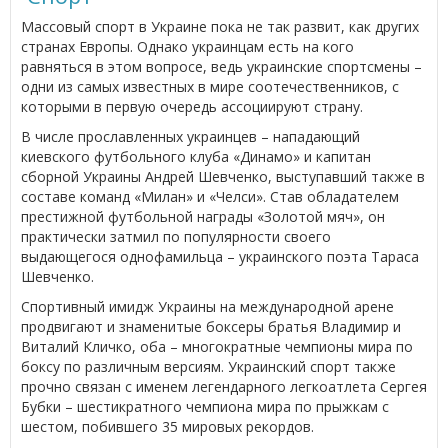
Массовый спорт в Украине пока не так развит, как других
странах Европы. Однако украинцам есть на кого
равняться в этом вопросе, ведь украинские спортсмены –
одни из самых известных в мире соотечественников, с
которыми в первую очередь ассоциируют страну.
В числе прославленных украинцев – нападающий
киевского футбольного клуба «Динамо» и капитан
сборной Украины Андрей Шевченко, выступавший также в
составе команд «Милан» и «Челси». Став обладателем
престижной футбольной награды «Золотой мяч», он
практически затмил по популярности своего
выдающегося однофамильца – украинского поэта Тараса
Шевченко.
Спортивный имидж Украины на международной арене
продвигают и знаменитые боксеры братья Владимир и
Виталий Кличко, оба – многократные чемпионы мира по
боксу по различным версиям. Украинский спорт также
прочно связан с именем легендарного легкоатлета Сергея
Бубки – шестикратного чемпиона мира по прыжкам с
шестом, побившего 35 мировых рекордов.