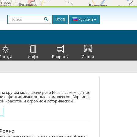
Вход
Русский
Погода
Инфо
Вопросы
Статьи
а крутом мысе возле реки Иква в самом центре
них фортификационных комплексов Украины.
й красотой и огромной исторической...
 Ровно