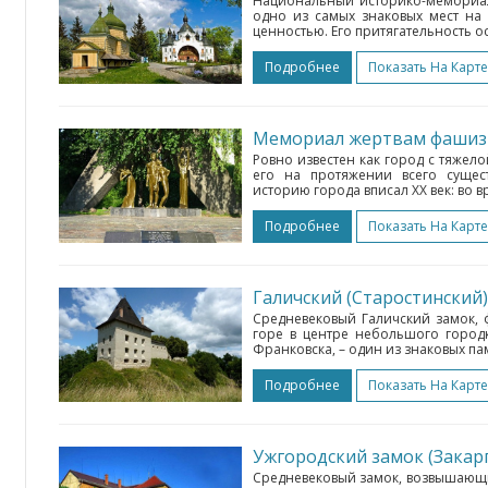
Национальный историко-мемориал
одно из самых знаковых мест на
ценностью. Его притягательность о
Подробнее
Показать На Карте
Мемориал жертвам фаши
Ровно известен как город с тяжел
его на протяжении всего сущес
историю города вписал ХХ век: во 
Подробнее
Показать На Карте
Галичский (Старостинский
Средневековый Галичский замок,
горе в центре небольшого город
Франковска, – один из знаковых п
Подробнее
Показать На Карте
Ужгородский замок (Закар
Средневековый замок, возвышающий