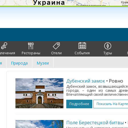
влечения
Рестораны
Отели
События
Туры
я
Природа
Музеи
Дубенский замок
• Ровно
Дубенский замок, возвышающийся н
города, – один из самых древ
Впечатляющий своей величественно
Подробнее
Показать На Карте
Поле Берестецкой битвы
•