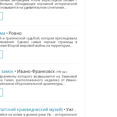
ьный заповедник «Поле Берестецкой битвы» –
 Волыни, обладающее огромной исторической
сновывается на удивительном сочетании...
зма
• Ровно
ой и трагической судьбой, которая преследовала
твования. Однако самые черные страницы в
время Второй мировой войны на территории...
) замок
• Ивано-Франковск
(199 км.)
 фрагменты которого возвышаются на Замковой
ка Галич, расположенного недалеко от Ивано-
амятников оборонительной архитектуры...
патский краеведческий музей)
• Ужгород
(361 км.)
ся на холме в долине реки Уж, – историческое