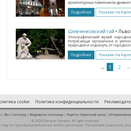
архитектурных памятников древнего
Подробнее
Показать На Карте
Шевченковский гай
• Льв
Этнографический музей народной
потрясающе органичное и уютное
природой и отдохнуть от городског
Подробнее
Показать На Карте
1
2
→
←
олитика cookie
Политика конфиденциальности
Рекламодате
ты:
Все о Cингапур
|
Владивосток гостиницы
|
Рецепты Украинской кухни
|
Интерактивны
© 2026 Discover Ukraine. All right reserved.
ite may be reproduced without our written permission. The website is owned by Dis