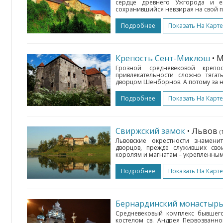
сердце древнего Ужгорода и ег
сохранившийся невзирая на свой по
Подробнее
Показать На Карте
Крепость Сент-Миклош
• 
Грозной средневековой крепо
привлекательности сложно тяга
дворцом Шенборнов. А потому за не
Подробнее
Показать На Карте
Свиржский замок
• Львов
(
Львовские окрестности знамен
дворцов, прежде служивших сво
королям и магнатам – укрепленным
Подробнее
Показать На Карте
Бернардинский монастырь 
Средневековый комплекс бывшег
костелом св. Андрея Первозванно