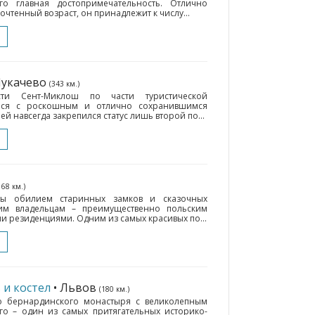
о главная достопримечательность. Отлично
чтенный возраст, он принадлежит к числу...
Мукачево
(343 км.)
сти Сент-Миклош по части туристической
ться с роскошным и отлично сохранившимся
й навсегда закрепился статус лишь второй по...
168 км.)
иты обилием старинных замков и сказочных
им владельцам – преимущественно польским
и резиденциями. Одним из самых красивых по...
и костел
• Львов
(180 км.)
о бернардинского монастыря с великолепным
го – один из самых притягательных историко-