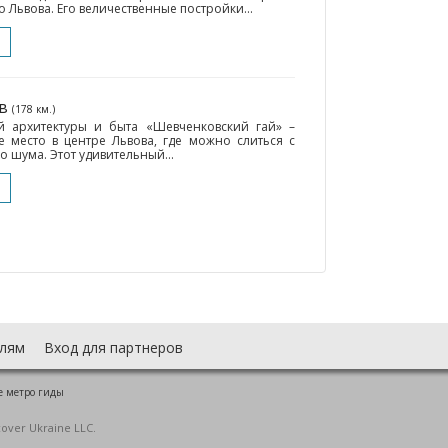
 Львова. Его величественные постройки...
ов
(178 км.)
 архитектуры и быта «Шевченковский гай» –
 место в центре Львова, где можно слиться с
о шума. Этот удивительный...
лям
Вход для партнеров
е метро гиды
cover Ukraine LLC.