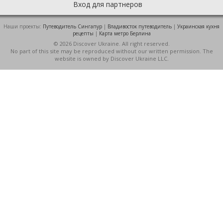
Вход для партнеров
Наши проекты:
Путеводитель Сингапур
|
Владивосток путеводитель
|
Украинская кухня
рецепты
|
Карта метро Берлина
© 2026 Discover Ukraine. All right reserved.
No part of this site may be reproduced without our written permission. The
website is owned by Discover Ukraine LLC.