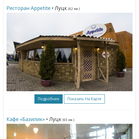
Ресторан Appetite
• Луцк
(62 км.)
Подробнее
Показать На Карте
Кафе «Базилик»
• Луцк
(65 км.)