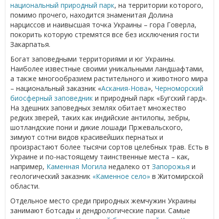
национальный природный парк
, на территории которого,
помимо прочего, находится знаменитая Долина
нарциссов и наивысшая точка Украины – гора Говерла,
покорить которую стремятся все без исключения гости
Закарпатья.
Богат заповедными территориями и юг Украины.
Наиболее известные своими уникальными ландшафтами,
а также многообразием растительного и животного мира
– национальный заказник «
Аскания-Нова
»,
Черноморский
биосферный заповедник
и природный парк «Бугский гард».
На здешних заповедных землях обитает множество
редких зверей, таких как индийские антилопы, зебры,
шотландские пони и дикие лошади Пржевальского,
зимуют сотни видов красивейших пернатых и
произрастают более тысячи сортов целебных трав. Есть в
Украине и по-настоящему таинственные места – как,
например,
Каменная Могила
недалеко от
Запорожья
и
геологический заказник
«Каменное село»
в Житомирской
области.
Отдельное место среди природных жемчужин Украины
занимают ботсады и дендрологические парки. Самые