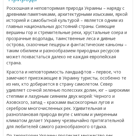
Роскошная и неповторимая природа Украины – наряду с
древними памятниками, архитектурными изысками, яркой
историей и самобытной культурой – является одним из
главных национальных достояний страны. Сияющие
вершины гор и стремительные реки, хрустальные озера и
прозрачные водопады, таинственные леса и дивные
острова, сказочные пещеры и фантастические каньоны –
таким обилием и разнообразием природных ресурсов
может похвастаться далеко не каждая европейская
страна.
Красота и неповторимость ландшафтов – первое, что
замечают приезжающие в Украину туристы, особенно те
из них, кто добирается в страну самолетом. Север
удивляет сочной зеленью полесских долин, юг – широкими
степями и лазурным сиянием двух морей: Черного и
Азовского, запад – красками высокогорных лугов и
серебром многочисленных рек. Удивительная и
разноплановая природа вкупе с мягким и умеренным
климатом делает Украину чрезвычайно притягательной
для любителей самого разнообразного отдыха.
По территории Украины протекает множество рек,