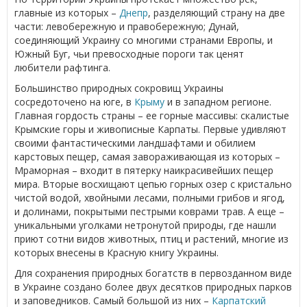
главные из которых –
Днепр
, разделяющий страну на две
части: левобережную и правобережную; Дунай,
соединяющий Украину со многими странами Европы, и
Южный Буг, чьи превосходные пороги так ценят
любители рафтинга.
Большинство природных сокровищ Украины
сосредоточено на юге, в
Крыму
и в западном регионе.
Главная гордость страны – ее горные массивы: скалистые
Крымские горы и живописные Карпаты. Первые удивляют
своими фантастическими ландшафтами и обилием
карстовых пещер, самая завораживающая из которых –
Мраморная – входит в пятерку наикрасивейших пещер
мира. Вторые восхищают цепью горных озер с кристально
чистой водой, хвойными лесами, полными грибов и ягод,
и долинами, покрытыми пестрыми коврами трав. А еще –
уникальными уголками нетронутой природы, где нашли
приют сотни видов животных, птиц и растений, многие из
которых внесены в Красную книгу Украины.
Для сохранения природных богатств в первозданном виде
в Украине создано более двух десятков природных парков
и заповедников. Самый большой из них –
Карпатский