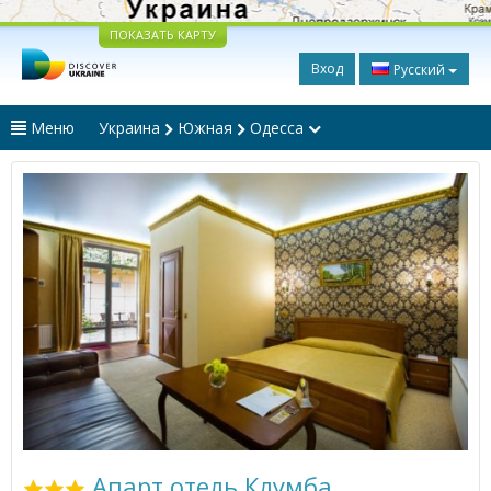
ПОКАЗАТЬ КАРТУ
Вход
Русский
Меню
Украина
Южная
Одесса
Апарт отель Клумба