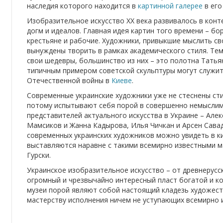
наследия которого находится в
картинной галерее
в его
Изобразительное искусство ХХ века развивалось в кон
догм и идеалов. Главная идея картин того времени – бор
крестьяне и рабочие. Художники, привыкшие мыслить с
вынуждены творить в рамках академического стиля. Тем 
свои шедевры, большинство из них – это полотна Татья
типичным примером советской скульптуры могут служи
Отечественной войны в
Киеве
.
Современные украинские художники уже не стеснены ст
потому испытывают себя порой в совершенно немыслим
представителей актуального искусства в Украине – Але
Мамсиков и Жанна Кадырова, Илья Чичкан и Арсен Сава
современных украинских художников можно увидеть в к
выставляются наравне с такими всемирно известными ма
Гурски.
Украинское изобразительное искусство – от древнерусс
огромный и чрезвычайно интересный пласт богатой и ко
музеи порой являют собой настоящий кладезь художест
мастерству исполнения ничем не уступающих всемирно 