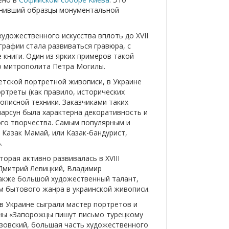
ранивший образцы монументальной
удожественного искусства вплоть до XVII
рафии стала развиваться гравюра, с
книги. Один из ярких примеров такой
го митрополита Петра Могилы.
етской портретной живописи, в Украине
ртреты (как правило, исторических
описной техники. Заказчиками таких
парсун была характерна декоративность и
ого творчества. Самым популярным и
Казак Мамай, или Казак-бандурист,
.
орая активно развивалась в XVIII
 Дмитрий Левицкий, Владимир
также большой художественный талант,
 бытового жанра в украинской живописи.
в Украине сыграли мастер портретов и
ины «Запорожцы пишут письмо турецкому
азовский, большая часть художественного