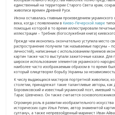
единственный на территории Старого Света храм, сох
живописи времен Древней Руси.
Икона оставалась главным произведением украинского х
века, когда с появлением в
Киево-Печерской лавре
типог
помощью которой в то время иллюстрировали печатные 
иллюстрации – Требник (богослужебная книга) киевско
Прежде чем иконопись окончательно уступила место св
распространение получили так называемые парсуны – по
личностей), написанные с использованием приемов икон
картин также часто выступали зажиточные казаки. Для 
широкое использование элементов украинского народн
наиболее часто изображаемым образом в то время был 
который олицетворял борьбу Украины за независимость
К числу выдающихся мастеров портретной живописи, кот
столетии, принадлежат такие талантливые авторы, как
Боровиковский и известный украинский поэт, имевший 
Тарас Шевченко. Он также считается основоположником
Огромную роль в развитии изобразительного искусства 
исторических сцен Илья Репин, автор знаменитой карт
султану», а также непревзойденный маринист Иван Айв