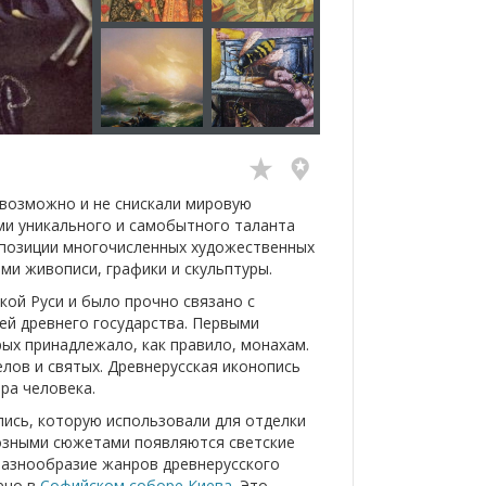
 возможно и не снискали мировую
ми уникального и самобытного таланта
спозиции многочисленных художественных
ми живописи, графики и скульптуры.
кой Руси и было прочно связано с
ией древнего государства. Первыми
ых принадлежало, как правило, монахам.
елов и святых. Древнерусская иконопись
ра человека.
пись, которую использовали для отделки
гиозными сюжетами появляются светские
разнообразие жанров древнерусского
ено в
Софийском соборе
Киева
. Это