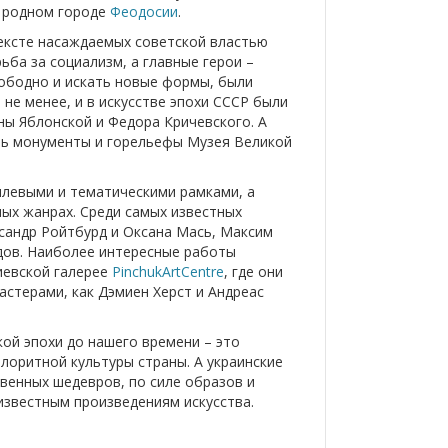
 родном городе
Феодосии
.
тексте насаждаемых советской властью
ьба за социализм, а главные герои –
вободно и искать новые формы, были
не менее, и в искусстве эпохи СССР были
ны Яблонской и Федора Кричевского. А
ть монументы и горельефы Музея Великой
илевыми и тематическими рамками, а
ых жанрах. Среди самых известных
ксандр Ройтбурд и Оксана Мась, Максим
дов. Наиболее интересные работы
иевской галерее
PinchukArtCentre
, где они
стерами, как Дэмиен Херст и Андреас
кой эпохи до нашего времени – это
лоритной культуры страны. А украинские
венных шедевров, по силе образов и
известным произведениям искусства.