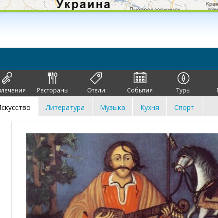
влечения
Рестораны
Отели
События
Туры
скусство
Литература
Музыка
Кухня
Спорт