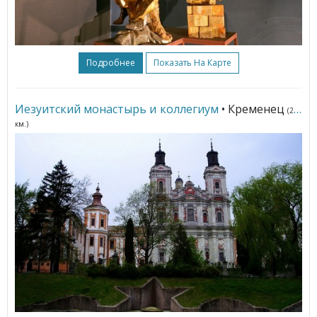
Подробнее
Показать На Карте
Иезуитский монастырь и коллегиум
• Кременец
(216
км.)