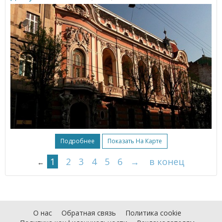
Подробнее
Показать На Карте
1
2
3
4
5
6
→
в конец
←
О нас
Обратная связь
Политика cookie