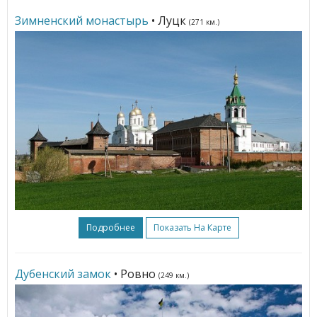
Зимненский монастырь
• Луцк
(271 км.)
Подробнее
Показать На Карте
Дубенский замок
• Ровно
(249 км.)