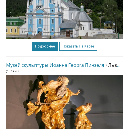
Подробнее
Показать На Карте
Музей скульптуры Иоанна Георга Пинзеля
• Львов
(167 км.)