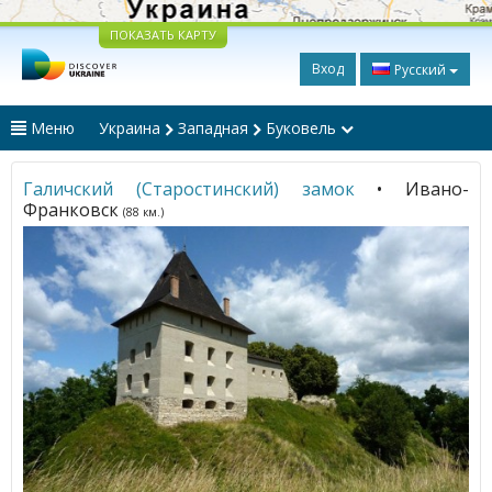
ПОКАЗАТЬ КАРТУ
Вход
Русский
Меню
Украина
Западная
Буковель
Галичский (Старостинский) замок
• Ивано-
Франковск
(88 км.)