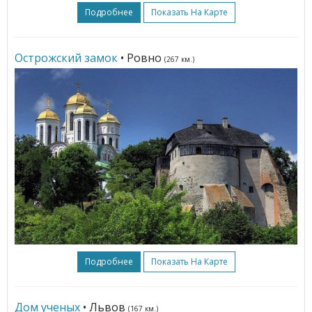
Подробнее
Показать На Карте
Острожский замок
• Ровно
(267 км.)
Подробнее
Показать На Карте
Дом ученых
• Львов
(167 км.)