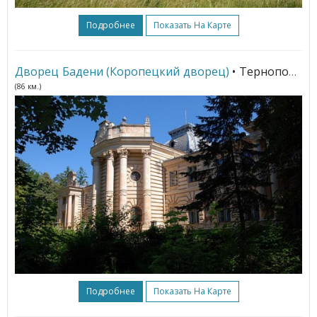
Подробнее
Показать На Карте
Дворец Бадени (Коропецкий дворец)
• Тернополь
(86 км.)
Подробнее
Показать На Карте