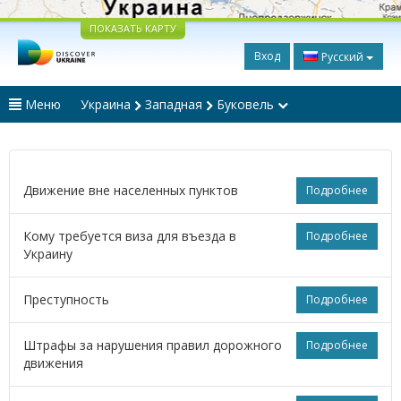
ПОКАЗАТЬ КАРТУ
Вход
Русский
Меню
Украина
Западная
Буковель
Движение вне населенных пунктов
Подробнее
Кому требуется виза для въезда в
Подробнее
Украину
Преступность
Подробнее
Штрафы за нарушения правил дорожного
Подробнее
движения