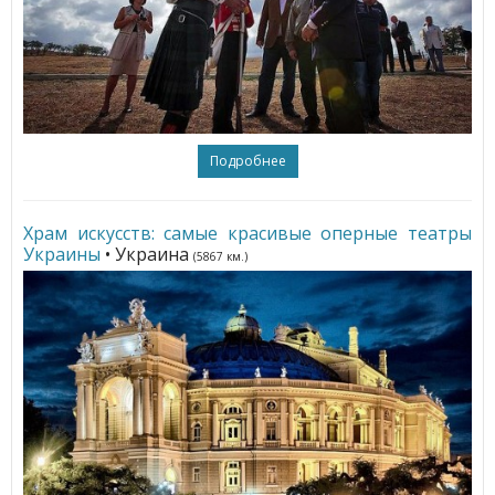
Подробнее
Храм искусств: самые красивые оперные театры
Украины
• Украина
(5867 км.)