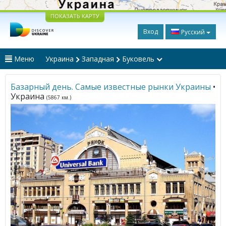
ПОКАЗАТЬ КАРТУ
Вход
Русский
Меню
Украина
Западная
Буковель
Базарный день. Самые известные рынки Украины
•
Украина
(5867 км.)