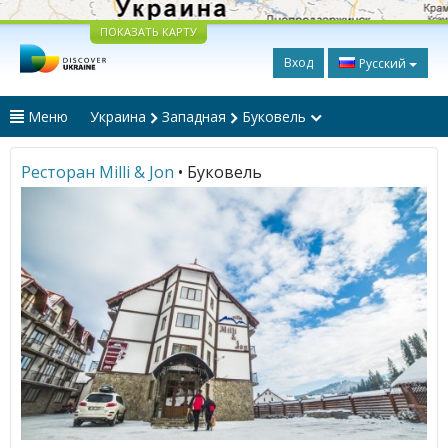
ПОКАЗАТЬ КАРТУ
Вход
Русский
Меню
Украина
Западная
Буковель
Ресторан Milli & Jon
• Буковель