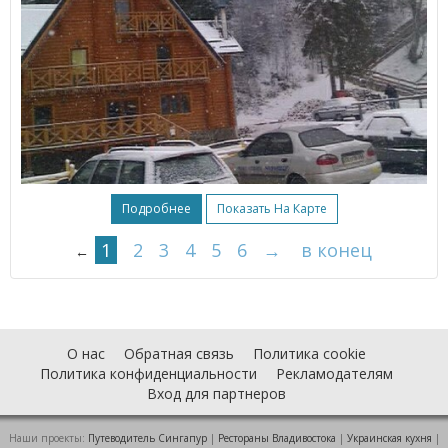
Подробнее
Показать На Карте
1
2
3
4
5
6
→
в конец
←
О нас
Обратная связь
Политика cookie
Политика конфиденциальности
Рекламодателям
Вход для партнеров
Наши проекты:
Путеводитель Сингапур
|
Рестораны Владивостока
|
Украинская кухня
|