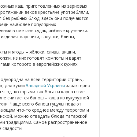
ожных каш, приготовленных из зерновых
протяжении веков крестьяне употребляли,
я без рыбных блюд: здесь они получаются
реди наиболее популярных –
нный в сметане судак, рыбные крученики.
изделия: вареники, галушки, блины,
ты и ягоды – яблоки, сливы, вишни,
ожки, из них готовят компоты и варят
гами которого в европейских кухнях
 однородна на всей территории страны,
к, для кухни
Западной Украины
характерно
и ягод, которыми так богаты карпатские
оне считается банош – каша из кукурузной
ухни. Чаще всего банош гуцулы подают
нающим что-то среднее между творогом и
инской, можно отведать блюда татарской
ыми традициями. Самое распространенное
 сладости.