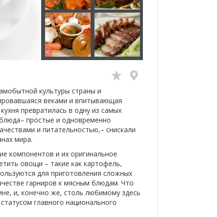
самобытной культуры страны и
ировавшаяся веками и впитывающая
кухня превратилась в одну из самых
е блюда– простые и одновременно
ачествами и питательностью,– снискали
нах мира.
ие компонентов и их оригинальное
етить овощи – такие как картофель,
спользуются для приготовления сложных
качестве гарниров к мясным блюдам. Что
ине, и, конечно же, столь любимому здесь
м статусом главного национального