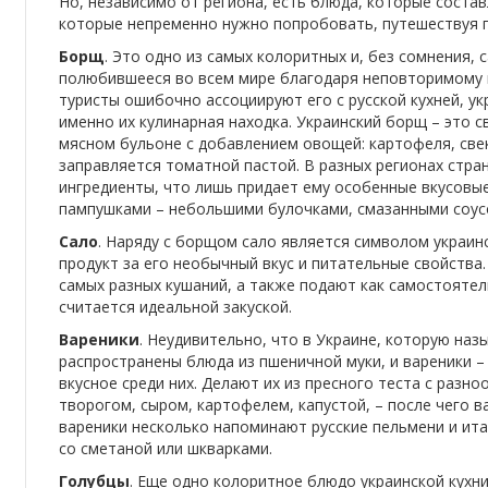
Но, независимо от региона, есть блюда, которые состав
которые непременно нужно попробовать, путешествуя п
Борщ
. Это одно из самых колоритных и, без сомнения, 
полюбившееся во всем мире благодаря неповторимому вк
туристы ошибочно ассоциируют его с русской кухней, у
именно их кулинарная находка. Украинский борщ – это с
мясном бульоне с добавлением овощей: картофеля, свекл
заправляется томатной пастой. В разных регионах стра
ингредиенты, что лишь придает ему особенные вкусовы
пампушками – небольшими булочками, смазанными соусо
Сало
. Наряду с борщом сало является символом украинс
продукт за его необычный вкус и питательные свойства
самых разных кушаний, а также подают как самостоятел
считается идеальной закуской.
Вареники
. Неудивительно, что в Украине, которую на
распространены блюда из пшеничной муки, и вареники –
вкусное среди них. Делают их из пресного теста с разн
творогом, сыром, картофелем, капустой, – после чего в
вареники несколько напоминают русские пельмени и ита
со сметаной или шкварками.
Голубцы
. Еще одно колоритное блюдо украинской кухн