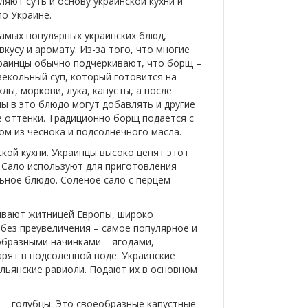
ляют суть и основу украинской кухни и
о Украине.
самых популярных украинских блюд,
усу и аромату. Из-за того, что многие
краинцы обычно подчеркивают, что борщ –
векольный суп, который готовится на
ы, моркови, лука, капусты, а после
ны в это блюдо могут добавлять и другие
е оттенки. Традиционно борщ подается с
м из чеснока и подсолнечного масла.
кой кухни. Украинцы высоко ценят этот
. Сало используют для приготовления
ьное блюдо. Соленое сало с перцем
зывают житницей Европы, широко
 без преувеличения – самое популярное и
ообразными начинками – ягодами,
арят в подсоленной воде. Украинские
льянские равиоли. Подают их в основном
и – голубцы. Это своеобразные капустные