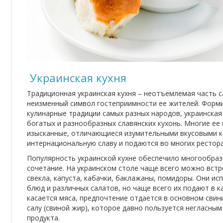
Украинская кухня
Традиционная украинская кухня – неотъемлемая часть 
неизменный символ гостеприимности ее жителей. Форм
кулинарные традиции самых разных народов, украинская 
богатых и разнообразных славянских кухонь. Многие е
изысканные, отличающиеся изумительными вкусовыми к
интернациональную славу и подаются во многих рестора
Популярность украинской кухне обеспечило многообраз
сочетание. На украинском столе чаще всего можно встр
свекла, капуста, кабачки, баклажаны, помидоры. Они и
блюд и различных салатов, но чаще всего их подают в 
касается мяса, предпочтение отдается в основном свин
салу (свиной жир), которое давно пользуется негласны
продукта.