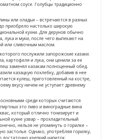
томатном соусе. Голубцы традиционно
лины или оладьи – встречаются в разных
людо приобрело настолько широкую
иональной кухни. Для дерунов обычно
, лука и муки, после чего выпекают на
ой или сливочным маслом.
 которого послужили запорожские казаки.
а, картофеля и лука, они ценили за ее
улеш заменял казакам полноценный обед.
зили казацкую похлебку, добавив в нее
итается кулеш, приготовленный на костре,
оему вкусу ничем не уступает древнему
 основными среди которых считаются
пиртных это пиво и виноградные вина
 квас, который отлично тонизирует и
ьной кухне узвар – прохладительный
конечно, нельзя не упомянуть о горилке –
дно застолье. Однако, употребляя горилку,
 достаточно крепкий напиток.