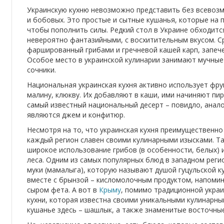
Украинскую кухню невозможно представить без всевозм
и бобовых. Это простые и сытные кушанья, которые на 
чтобы пополнить силы. Редкий стол в Украине обходитс
невероятно фантазийными, с восхитительным вкусом. С
фаршированный грибами и гречневой кашей карп, запече
Особое место в украинской кулинарии занимают мучные 
сочники.
Национальная украинская кухня активно использует фрук
малину, клюкву. Их добавляют в каши, ими начиняют пир
самый известный национальный десерт – повидло, анало
являются джем и конфитюр.
Несмотря на то, что украинская кухня преимущественно
каждый регион славен своими кулинарными изысками. Та
широкое использование грибов (в особенности, белых) 
леса. Одним из самых популярных блюд в западном реги
муки (мамалыга), которую называют душой гуцульской к
вместе с брынзой – кисломолочным продуктом, напоми
сыром фета. А вот в
Крыму
, помимо традиционной укра
кухни, которая известна своими уникальными кулинарн
кушанье здесь – шашлык, а также знаменитые восточные