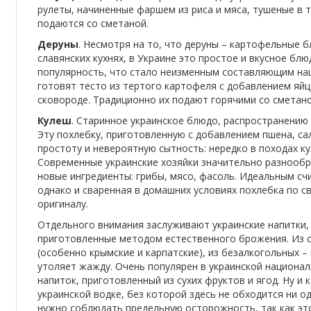
рулеты, начиненные фаршем из риса и мяса, тушеные в 
подаются со сметаной.
Деруны
. Несмотря на то, что деруны – картофельные б
славянских кухнях, в Украине это простое и вкусное б
популярность, что стало неизменным составляющим нац
готовят тесто из тертого картофеля с добавлением яйца
сковороде. Традиционно их подают горячими со сметан
Кулеш
. Старинное украинское блюдо, распространению
Эту похлебку, приготовленную с добавлением пшена, сал
простоту и невероятную сытность: нередко в походах к
Современные украинские хозяйки значительно разнообра
новые ингредиенты: грибы, мясо, фасоль. Идеальным сч
однако и сваренная в домашних условиях похлебка по св
оригиналу.
Отдельного внимания заслуживают украинские напитки,
приготовленные методом естественного брожения. Из с
(особенно крымские и карпатские), из безалкогольных –
утоляет жажду. Очень популярен в украинской национал
напиток, приготовленный из сухих фруктов и ягод. Ну и 
украинской водке, без которой здесь не обходится ни о
нужно соблюдать предельную осторожность, так как это