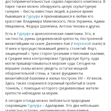
достопримечательностью садово-паркового комплекса. В
парке также можно обнаружить целую скульптурную
галерею – бюсты известных людей, в разное время
бывавших в
Гурзуфе
и признававшихся в любви его
красотам: Владимира Маяковского, Леси Украинки, Адама
Мицкевича, Федора Шаляпина, Антона Чехова и других.
Есть в
Гурзуфе
и археологические памятники. Это, в
частности, руины средневековой крепости, построенной
византийцами на скале Дженевез-Кая (
Генуэзской
скале) в
VI веке и просуществовавшей девять столетий. Форт,
защищенный с трех сторон грозными отвесными скалами,
в Средние века контролировал Гурзуфскую бухту, куда
могли пришвартовываться морские суда. Сегодня на
вершине скалы можно увидеть остатки мощной
оборонительной стены, а также фундаменты
византийской базилики и жилых построек XIV – XV веков.
Здесь также сохранился огромный пробитый в скале
тоннель, с помощью которого средневековые жители
крепости наблюдали за морем.
А сегодня отсюда можно любоваться природным
сокровищем
Гурзуфа
– Адаларами. Это два небольших
скалистых острова, напоминающих причудливые