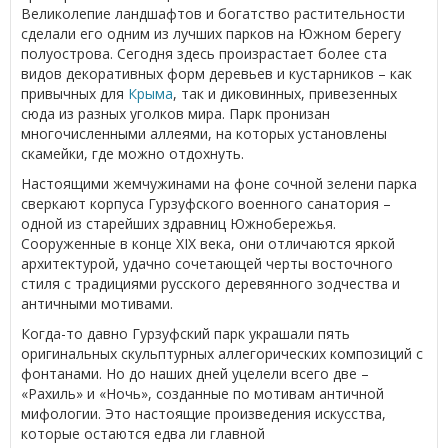
Великолепие ландшафтов и богатство растительности
сделали его одним из лучших парков на Южном берегу
полуострова. Сегодня здесь произрастает более ста
видов декоративных форм деревьев и кустарников – как
привычных для
Крыма
, так и диковинных, привезенных
сюда из разных уголков мира. Парк пронизан
многочисленными аллеями, на которых установлены
скамейки, где можно отдохнуть.
Настоящими жемчужинами на фоне сочной зелени парка
сверкают корпуса Гурзуфского военного санатория –
одной из старейших здравниц Южнобережья.
Сооруженные в конце XIX века, они отличаются яркой
архитектурой, удачно сочетающей черты восточного
стиля с традициями русского деревянного зодчества и
античными мотивами.
Когда-то давно Гурзуфский парк украшали пять
оригинальных скульптурных аллегорических композиций с
фонтанами. Но до наших дней уцелели всего две –
«Рахиль» и «Ночь», созданные по мотивам античной
мифологии. Это настоящие произведения искусства,
которые остаются едва ли главной