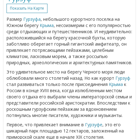
Показать На Карте
Размер
Гурзуфа
, небольшого курортного поселка на
Южном берегу
Крыма
, несоизмерим с его популярностью
среди отдыхающих и путешественников. И неудивительно:
расположившийся на берегу красочной бухты, которую
заботливо оберегает горный гигантский амфитеатр, он
привлекает потрясающими пейзажами, целебным
климатом, ласковым морем, а также россыпью
природных, археологических и архитектурных памятников.
Это удивительное место на берегу Черного моря люди
облюбовали много столетий назад. Но как курорт
Гурзуф
стал развиваться только после присоединения
Крыма
к
России в конце XVIII века, когда излюбленным местом
своего отдыха его выбрали члены императорской семьи и
представители российской аристократии. Впоследствии к
роскошным гурзуфским пейзажам за вдохновением
потянулись многие писатели, художники и музыканты.
Первое, что привлекает внимание в
Гурзуфе
, это его
шикарный парк площадью 12 гектаров, заложенный на
приморской скале еще в начале XIX столетия.