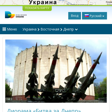
ПОКАЗАТЬ КАРТУ
Вход
Русский
Меню
Украина
Восточная
Днепр
Диорама «Битва за Днепр»