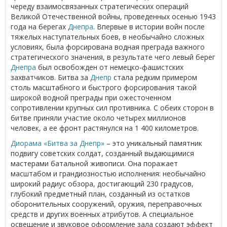
череду взаимосвязанных стратегических операций
Великой Отечественной войны, проведенных осенью 1943
года на берегах
Днепра
. Впервые в истории войн после
тяжелых наступательных боев, в необычайно сложных
условиях, была форсирована водная преграда важного
стратегического значения, в результате чего левый берег
Днепра
был освобожден от немецко-фашистских
захватчиков. Битва за
Днепр
стала редким примером
столь масштабного и быстрого форсирования такой
широкой водной преграды при ожесточенном
сопротивлении крупных сил противника. С обеих сторон в
битве приняли участие около четырех миллионов
человек, а ее фронт растянулся на 1 400 километров.
Диорама «Битва за Днепр»
– это уникальный памятник
подвигу советских солдат, созданный выдающимися
мастерами батальной живописи. Она поражает
масштабом и грандиозностью исполнения: необычайно
широкий радиус обзора, достигающий 230 градусов,
глубокий предметный план, созданный из остатков
оборонительных сооружений, оружия, переправочных
средств и других военных атрибутов. А специальное
освещение и звуковое оформление зала создают эффект