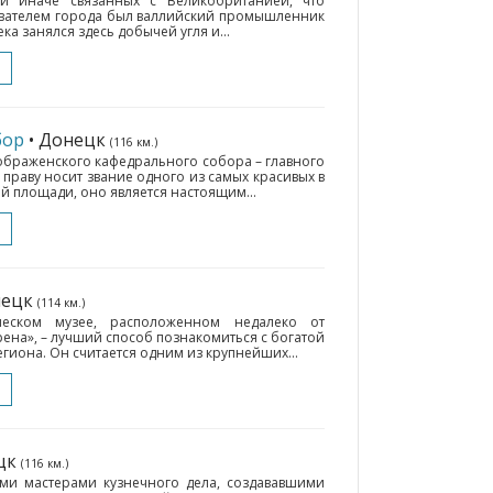
и иначе связанных с Великобританией, что
нователем города был валлийский промышленник
ка занялся здесь добычей угля и...
бор
• Донецк
(116 км.)
ображенского кафедрального собора – главного
 праву носит звание одного из самых красивых в
й площади, оно является настоящим...
нецк
(114 км.)
ческом музее, расположенном недалеко от
ена», – лучший способ познакомиться с богатой
гиона. Он считается одним из крупнейших...
ецк
(116 км.)
ыми мастерами кузнечного дела, создававшими