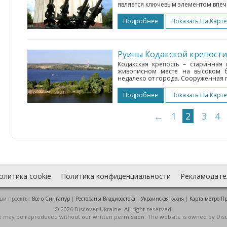
является ключевым элементом впеч
Подробнее
Показать На Карте
Руины Кодакской крепости
Кодакская крепость – старинная 
живописном месте на высоком б
недалеко от города. Сооруженная п
Подробнее
Показать На Карте
←
1
2
3
4
олитика cookie
Политика конфиденциальности
Рекламодате
ши проекты:
Все о Cингапур
|
Рестораны Владивостока
|
Украинская кухня
|
Карта метро П
© 2026 Discover Ukraine. All right reserved.
ite may be reproduced without our written permission. The website is owned by Dis