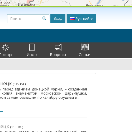
Вход
Русский
Погода
Инфо
Вопросы
Статьи
онецк
(115 км.)
 перед зданием донецкой мэрии, – созданная
 копия знаменитой московской Царь-пушки,
нной самым большим по калибру орудием в...
нецк
(116 км.)