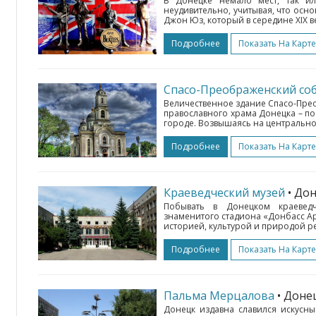
В Донецке немало мест, так ил
неудивительно, учитывая, что ос
Джон Юз, который в середине XIX ве
Подробнее
Показать На Карте
Спасо-Преображенский со
Величественное здание Спасо-Пре
православного храма Донецка – по
городе. Возвышаясь на центрально
Подробнее
Показать На Карте
Краеведческий музей
• До
Побывать в Донецком краевед
знаменитого стадиона «Донбасс Ар
историей, культурой и природой ре
Подробнее
Показать На Карте
Пальма Мерцалова
• Дон
Донецк издавна славился искусн