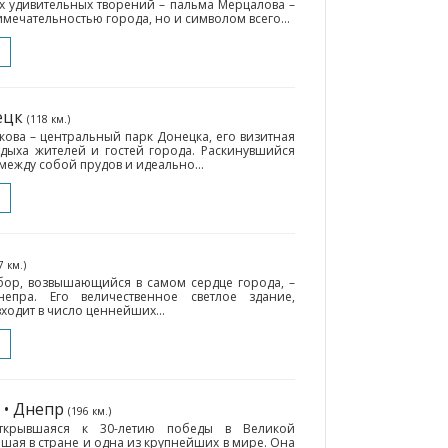
х удивительных творений – пальма Мерцалова –
мечательностью города, но и символом всего...
ецк
(118 км.)
кова – центральный парк Донецка, его визитная
дыха жителей и гостей города. Раскинувшийся
между собой прудов и идеально...
7 км.)
бор, возвышающийся в самом сердце города, –
епра. Его величественное светлое здание,
ходит в число ценнейших...
• Днепр
(196 км.)
ткрывшаяся к 30-летию победы в Великой
ьшая в стране и одна из крупнейших в мире. Она