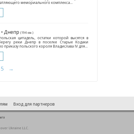
атляющего мемориального комплекса...
• Днепр
(194 км.)
польская цитадель, остатки которой высятся в
ерегу реки Днепр в поселке Старые Кодаки
о приказу польского короля Владислава IV для...
5
→
лям
Вход для партнеров
рага
cover Ukraine LLC.