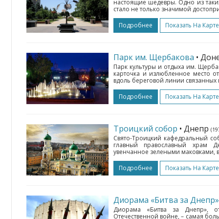
настоящие шедевры. Одно из таки
стало не только значимой достопри
Подробнее
Показать На Карте
Парк им. Щербакова
• Дон
Парк культуры и отдыха им. Щерба
карточка и излюбленное место от
вдоль береговой линии связанных 
Подробнее
Показать На Карте
Троицкий собор
• Днепр
(19
Свято-Троицкий кафедральный со
главный православный храм Дн
увенчанное зелеными маковками, в
Подробнее
Показать На Карте
Диорама «Битва за Днепр»
Диорама «Битва за Днепр», о
Отечественной войне, – самая бол