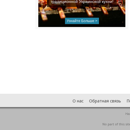
традиционной Украинской кухни!
Узнайте Больше >
О нас
Обратная связь
П
На
No part of this s