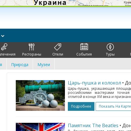
к
влечения
Рестораны
Отели
События
Туры
я
Природа
Музеи
Царь-пушка и колокол
• Д
Царь-пушка, украшающая площадь
российскими мастерами точная
отлитой в конце XVI века и призна
Подробнее
Показать На Карте
Памятник The Beatles
• До