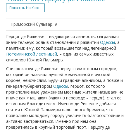
Показать На Карте
Приморский бульвар, 9
Герцог де Ришелье – выдающаяся личность, сыгравшая
значительную роль в становлении и развитии
Одессы
, а
памятник ему, который возвышается над легендарной
Потемкинской лестницей
, – один из самых известных
символов Южной Пальмиры.
Список заслуг де Ришелье перед этим южным городом,
который он называл лучшей жемчужиной в русской
короне, неисчислим. Будучи градоначальником, а позже и
генерал-губернатором
Одессы
, герцог, которого
преисполненные уважением местные жители называли не
иначе как «наш дюк» («дюк» в переводе – герцог), стал ее
истинным благодетелем. Именно де Ришелье добился
снятия с Южной Пальмиры налогового бремени, что
позволило молодому городу увеличить благосостояние и
активно застраиваться. Именно при нем она
превратилась в крупный торговый порт. Герцогу де