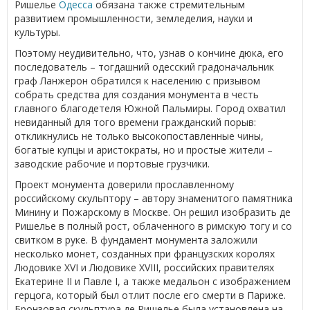
Ришелье
Одесса
обязана также стремительным
развитием промышленности, земледелия, науки и
культуры.
Поэтому неудивительно, что, узнав о кончине дюка, его
последователь – тогдашний одесский градоначальник
граф Ланжерон обратился к населению с призывом
собрать средства для создания монумента в честь
главного благодетеля Южной Пальмиры. Город охватил
невиданный для того времени гражданский порыв:
откликнулись не только высокопоставленные чины,
богатые купцы и аристократы, но и простые жители –
заводские рабочие и портовые грузчики.
Проект монумента доверили прославленному
российскому скульптору – автору знаменитого памятника
Минину и Пожарскому в Москве. Он решил изобразить де
Ришелье в полный рост, облаченного в римскую тогу и со
свитком в руке. В фундамент монумента заложили
несколько монет, созданных при французских королях
Людовике XVI и Людовике XVIII, российских правителях
Екатерине II и Павле I, а также медальон с изображением
герцога, который был отлит после его смерти в Париже.
Бронзовая скульптура де Ришелье была установлена на