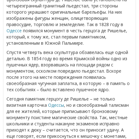
четырехгранный гранитный пьедестал, три стороны
которого украшают оригинальные барельефы. На них
изображены фигуры женщин, олицетворяющих
правосудие, торговлю и земледелие. Так в 1828 году в
Одессе
появился монумент в честь герцога де Ришелье,
который, к тому же, стал первым памятником,
установленным в Южной Пальмире.
Спустя четверть века скульптура обзавелась еще одной
деталью. В 1854 году во время Крымской войны одно из
пушечных ядер, взорвавшись на площади рядом с
монументом, осколком повредило пьедестал. Вскоре
после этого на месте повреждения появилась
своеобразная чугунная заплатка, в которую – в память о
тех событиях – было вставлено пушечное ядро.
Сегодня памятник герцогу де Ришелье – не только
визитная карточка
Одессы
, но и своеобразный талисман
для ее жителей, которые приписывают бронзовому
монументу поистине магические свойства. Так, местные
школьники и студенты накануне экзаменов исправно
приходят к дюку – считается, что он приносит удачу. А
еще говорят, если прикоснуться к мешочку с монетами,