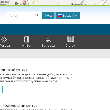
Вход
Русский
Погода
Инфо
Вопросы
Статьи
дольский
(198 км.)
лась недалеко от центра Каменца-Подольского и
лагаемых блюд, внимательным обслуживанием и
едения состоит их кулинарных хитов...
ц-Подольский
(200 км.)