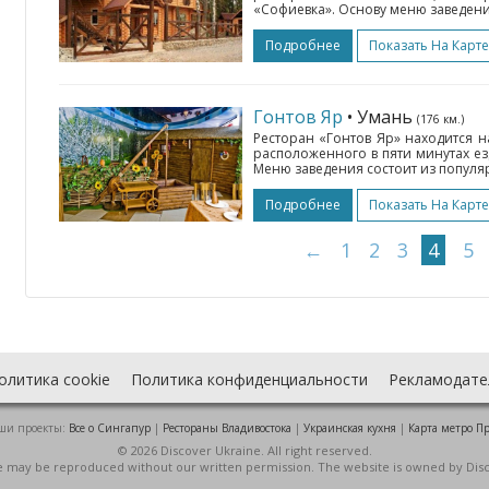
«Софиевка». Основу меню заведени
Подробнее
Показать На Карте
Гонтов Яр
• Умань
(176 км.)
Ресторан «Гонтов Яр» находится 
расположенного в пяти минутах ез
Меню заведения состоит из популя
Подробнее
Показать На Карте
←
1
2
3
4
5
олитика cookie
Политика конфиденциальности
Рекламодате
ши проекты:
Все о Cингапур
|
Рестораны Владивостока
|
Украинская кухня
|
Карта метро П
© 2026 Discover Ukraine. All right reserved.
ite may be reproduced without our written permission. The website is owned by Dis