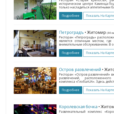
Ресторан «Старая крепость», 
историческом центре Каменца-Под
только насладиться аппетитными б
Подробнее
Показать На Карте
Петроградъ
• Житомир
(44 км
Ресторан «Петроградъ» расположи
является отличным местом, где
внимательным обслуживанием. В ос
Подробнее
Показать На Карте
Остров развлечений
• Жи
Ресторан «Остров развлечений» в
развлечений, расположенного
комплекса «ГлобалUA». Здесь дейст
Подробнее
Показать На Карте
Королевская бочка
• Жито
Развлекательный комплекс «Кор