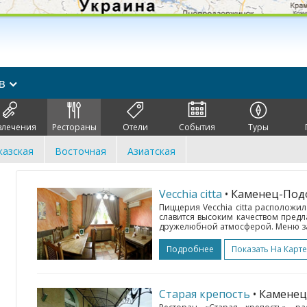
ев
влечения
Рестораны
Отели
События
Туры
казская
Восточная
Азиатская
Vecchia citta
• Каменец-По
Пиццерия Vecchia citta расположи
славится высоким качеством пред
дружелюбной атмосферой. Меню зав
Подробнее
Показать На Карте
Старая крепость
• Камене