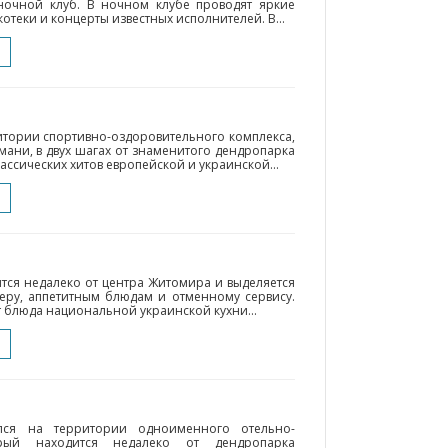
ночной клуб. В ночном клубе проводят яркие
отеки и концерты известных исполнителей. В...
итории спортивно-оздоровительного комплекса,
ани, в двух шагах от знаменитого дендропарка
ассических хитов европейской и украинской...
тся недалеко от центра Житомира и выделяется
еру, аппетитным блюдам и отменному сервису.
 блюда национальной украинской кухни...
лся на территории одноименного отельно-
орый находится недалеко от дендропарка