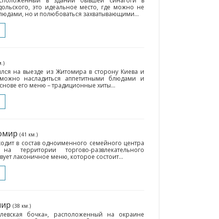
расположенный в здании бывшей синагоги в
ольского, это идеальное место, где можно не
людами, но и полюбоваться захватывающими...
.)
лся на выезде из Житомира в сторону Киева и
 можно насладиться аппетитными блюдами и
нове его меню – традиционные хиты...
томир
(41 км.)
ходит в состав одноименного семейного центра
 на территории торгово-развлекательного
вует лаконичное меню, которое состоит...
мир
(38 км.)
олевская бочка», расположенный на окраине