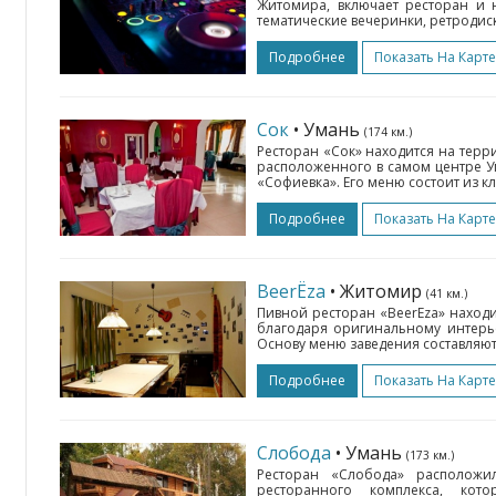
Житомира, включает ресторан и 
тематические вечеринки, ретродиск
Подробнее
Показать На Карте
Сок
• Умань
(174 км.)
Ресторан «Сок» находится на терр
расположенного в самом центре Ум
«Софиевка». Его меню состоит из кл
Подробнее
Показать На Карте
BeerЁza
• Житомир
(41 км.)
Пивной ресторан «BeerЁza» находи
благодаря оригинальному интерь
Основу меню заведения составляют
Подробнее
Показать На Карте
Слобода
• Умань
(173 км.)
Ресторан «Слобода» расположи
ресторанного комплекса, кот