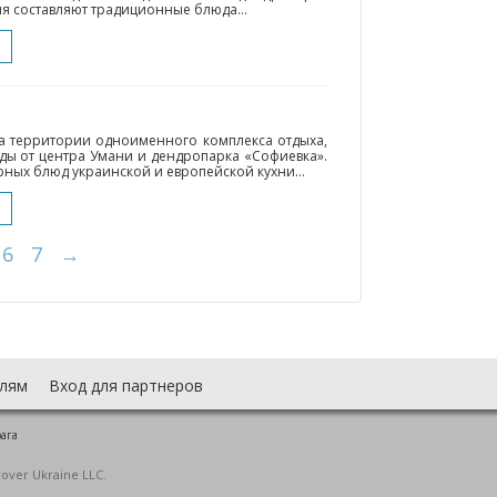
я составляют традиционные блюда...
на территории одноименного комплекса отдыха,
ды от центра Умани и дендропарка «Софиевка».
рных блюд украинской и европейской кухни...
6
7
→
лям
Вход для партнеров
рага
cover Ukraine LLC.