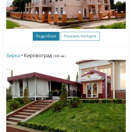
Подробнее
Показать На Карте
Зирка
• Кировоград
(308 км.)