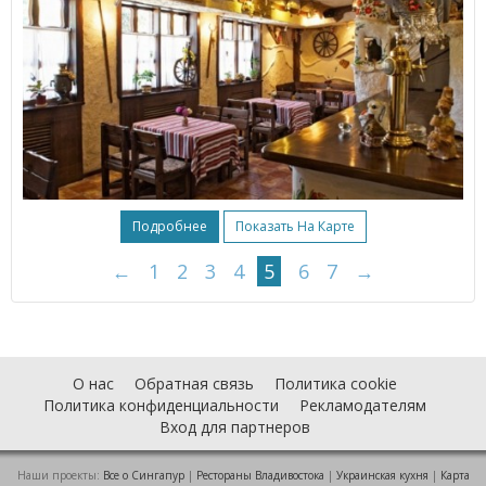
Подробнее
Показать На Карте
←
1
2
3
4
5
6
7
→
О нас
Обратная связь
Политика cookie
Политика конфиденциальности
Рекламодателям
Вход для партнеров
Наши проекты:
Все о Cингапур
|
Рестораны Владивостока
|
Украинская кухня
|
Карта