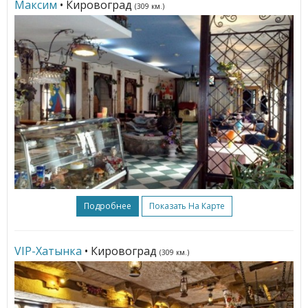
Максим
• Кировоград
(309 км.)
Подробнее
Показать На Карте
VIP-Хатынка
• Кировоград
(309 км.)