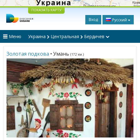
ПОКАЗАТЬ КАРТУ
Вход
Русский
Меню
Украина
Центральная
Бердичев
Золотая подкова
• Умань
(172 км.)