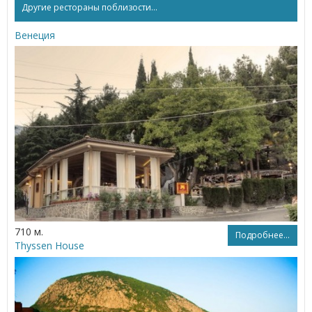
Другие рестораны поблизости...
Венеция
710 м.
Подробнее...
Thyssen House