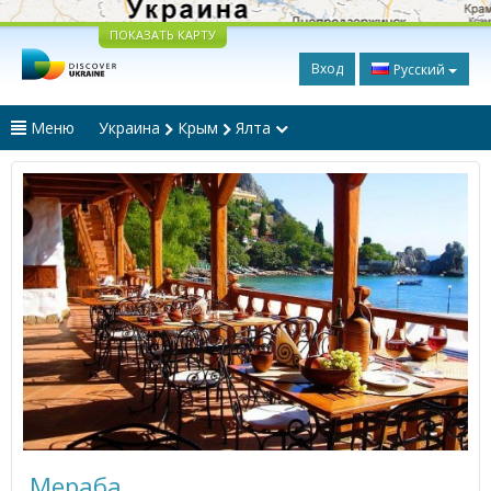
ПОКАЗАТЬ КАРТУ
Вход
Русский
Меню
Украина
Крым
Ялта
Мераба