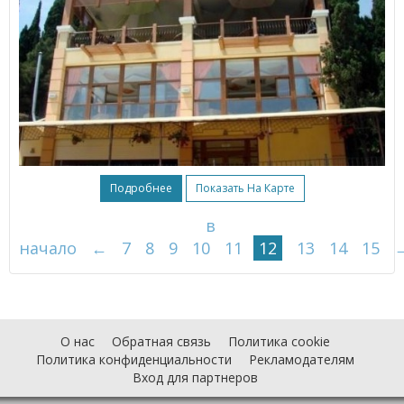
Подробнее
Показать На Карте
в
начало
←
7
8
9
10
11
12
13
14
15
О нас
Обратная связь
Политика cookie
Политика конфиденциальности
Рекламодателям
Вход для партнеров