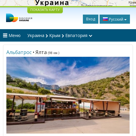
ПОКАЗАТЬ КАРТУ
Вход
Русский
Меню
Украина
Крым
Евпатория
Альбатрос
• Ялта
(98 км.)