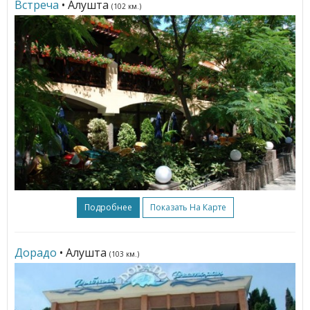
Встреча
• Алушта
(102 км.)
Подробнее
Показать На Карте
Дорадо
• Алушта
(103 км.)