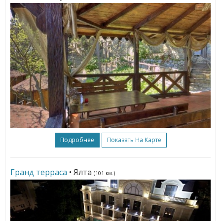
Подробнее
Показать На Карте
Гранд терраса
• Ялта
(101 км.)