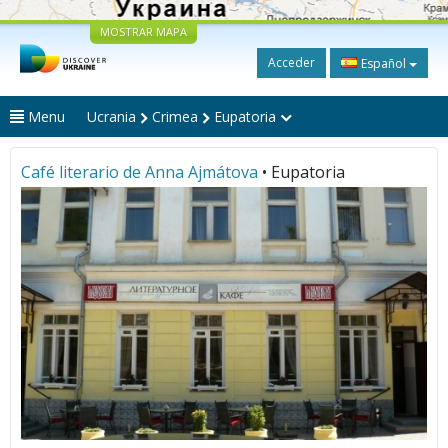
MOSTRAR MAPA
Acceder
Español
Menu
Ucrania
Crimea
Eupatoria
Café literario de Anna Ajmátova
• Eupatoria