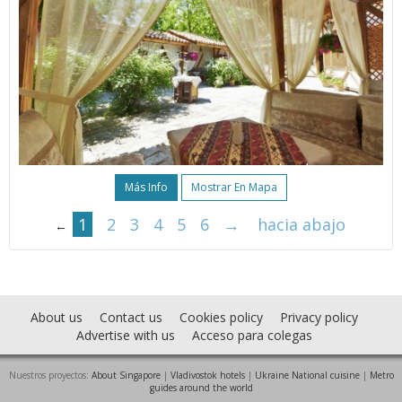
Más Info
Mostrar En Mapa
1
2
3
4
5
6
→
hacia abajo
←
About us
Contact us
Cookies policy
Privacy policy
Advertise with us
Acceso para colegas
Nuestros proyectos:
About Singapore
|
Vladivostok hotels
|
Ukraine National cuisine
|
Metro
guides around the world