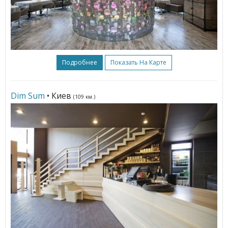
Подробнее
Показать На Карте
Dim Sum
• Киев
(109 км.)