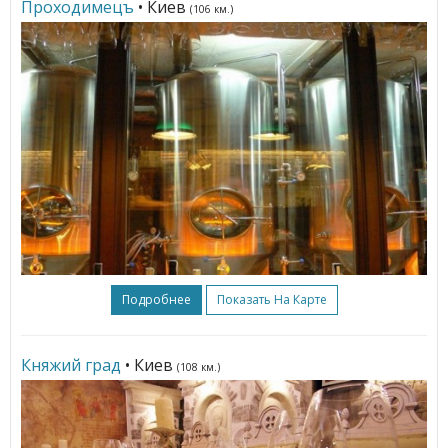
Проходимецъ
• Киев
(106 км.)
Подробнее
Показать На Карте
Княжий град
• Киев
(108 км.)