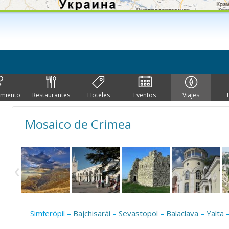
imiento
Restaurantes
Hoteles
Eventos
Viajes
Mosaico de Crimea
Simferópil –
Bajchisarái
–
Sevastopol
–
Balaclava
–
Yalta