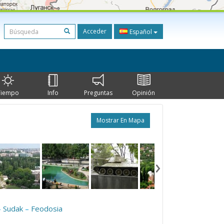
Acceder
Español
Tiempo
Info
Preguntas
Opinión
Mostrar En Mapa
–
Sudak
–
Feodosia