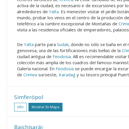
activa de la ciudad, es necesario ir de excursiones por 
alrededores de
Yalta
. Es menester visitar el jardín bot
mundo, probar los vinos en el centro de la producción d
teleférico a la cumbre excepcional de Montañas de
Crim
visita a las residencia oficiales de emperadores, palaci
De
Yalta
parte para
Sudak
, donde no sólo se baña en el 
genovesa, una de las fortificaciones más bellas de la
Cri
ciudad antigua de
Feodosia
. Allí es recomendable visitar 
colección más amplia de los cuadros del famoso marinist
Galería nacional. En
Feodosia
se puede encargar la excurs
de
Crimea
suroeste,
Karadag
y su tesoro principal Puert
Simferópol
Info
Mostrar En Mapa
Bajchisarái