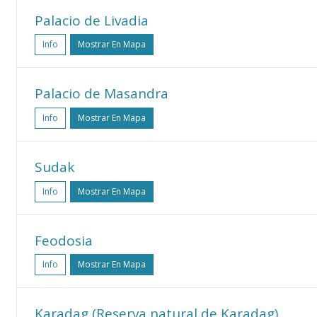
Palacio de Livadia
Info
Mostrar En Mapa
Palacio de Masandra
Info
Mostrar En Mapa
Sudak
Info
Mostrar En Mapa
Feodosia
Info
Mostrar En Mapa
Karadag (Reserva natural de Karadag)