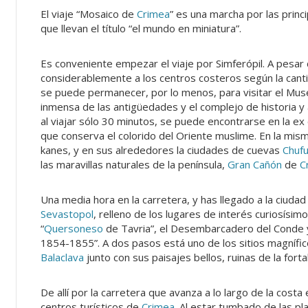
El viaje “Mosaico de
Crimea
” es una marcha por las princ
que llevan el título “el mundo en miniatura”.
Es conveniente empezar el viaje por Simferópil. A pesar 
considerablemente a los centros costeros según la canti
se puede permanecer, por lo menos, para visitar el Muse
inmensa de las antigüedades y el complejo de historia y 
al viajar sólo 30 minutos, se puede encontrarse en la ex
que conserva el colorido del Oriente muslime. En la mis
kanes, y en sus alrededores la ciudades de cuevas
Chufu
las maravillas naturales de la península,
Gran Cañón
de
C
Una media hora en la carretera, y has llegado a la ciudad
Sevastopol
, relleno de los lugares de interés curiosísim
“
Quersoneso
de Tavria”, el Desembarcadero del Conde 
1854-1855”. A dos pasos está uno de los sitios magnífic
Balaclava
junto con sus paisajes bellos, ruinas de la for
De allí por la carretera que avanza a lo largo de la cost
centros turísticos de
Crimea
. Al estar tumbado de las pl