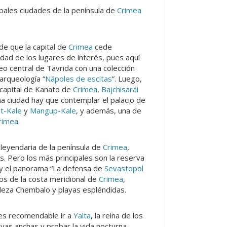
ipales ciudades de la península de
Crimea
de que la capital de
Crimea
cede
dad de los lugares de interés, pues aquí
o central de Tavrida con una colección
arqueología “
Nápoles de escitas
”. Luego,
 capital de Kanato de
Crimea
,
Bajchisarái
ma ciudad hay que contemplar el palacio de
t-Kale
y
Mangup-Kale
, y además, una de
rimea
.
 leyendaria de la península de
Crimea
,
os. Pero los más principales son la reserva
y el panorama “La defensa de
Sevastopol
os de la costa meridional de
Crimea
,
taleza Chembalo y playas espléndidas.
a es recomendable ir a
Yalta
, la reina de los
ayas anchas y probar la vida nocturna