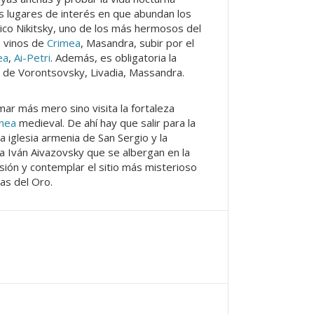
los lugares de interés en que abundan los
ánico Nikitsky, uno de los más hermosos del
e vinos de
Crimea
, Masandra, subir por el
ea
,
Ai-Petri
. Además, es obligatoria la
os de Vorontsovsky, Livadia, Massandra.
mar más mero sino visita la fortaleza
mea
medieval. De ahí hay que salir para la
la iglesia armenia de San Sergio y la
a Iván Aivazovsky que se albergan en la
ión y contemplar el sitio más misterioso
as del Oro.