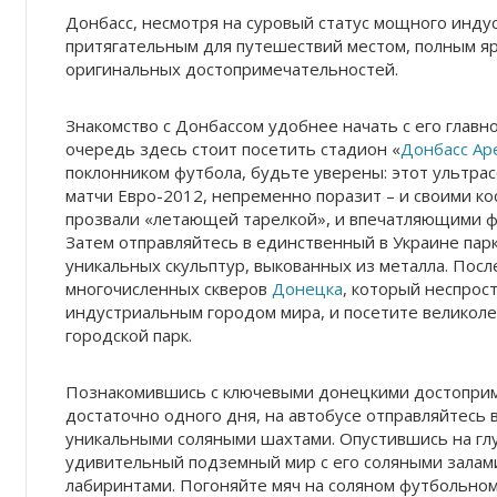
Донбасс, несмотря на суровый статус мощного индус
притягательным для путешествий местом, полным яр
оригинальных достопримечательностей.
Знакомство с Донбассом удобнее начать с его главн
очередь здесь стоит посетить стадион «
Донбасс Ар
поклонником футбола, будьте уверены: этот ультр
матчи Евро-2012, непременно поразит – и своими к
прозвали «летающей тарелкой», и впечатляющими 
Затем отправляйтесь в единственный в Украине парк
уникальных скульптур, выкованных из металла. Посл
многочисленных скверов
Донецка
, который неспрос
индустриальным городом мира, и посетите великол
городской парк.
Познакомившись с ключевыми донецкими достоприм
достаточно одного дня, на автобусе отправляйтесь 
уникальными соляными шахтами. Опустившись на глу
удивительный подземный мир с его соляными залам
лабиринтами. Погоняйте мяч на соляном футбольном 