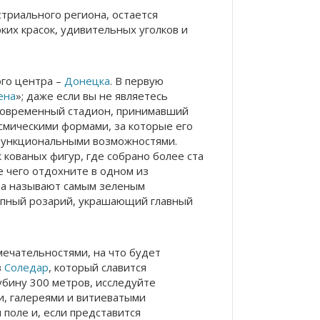
триального региона, остается
ких красок, удивительных уголков и
ого центра –
Донецка
. В первую
ена
»; даже если вы не являетесь
асовременный стадион, принимавший
осмическими формами, за которые его
функциональными возможностями.
 кованых фигур, где собрано более ста
е чего отдохните в одном из
та называют самым зеленым
епный розарий, украшающий главный
ечательностями, на что будет
в
Соледар
, который славится
бину 300 метров, исследуйте
и, галереями и витиеватыми
поле и, если представится