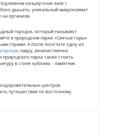
 подземном концертном зале с
лубоко дышать: уникальный микроклимат
 на организм.
удный городок, который называют
йте в природном парке «Святые горы»
ми горами. А после посетите одну из
огорскую
лавру, величественно
 природного парка также стоить
игуру в стиле кубизма – памятник
 оздоровительных центров
ить путешествие по восточному