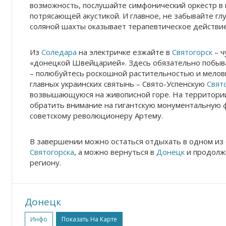
возможность, послушайте симфонический оркестр в
потрясающей акустикой. И главное, не забывайте г
соляной шахты оказывает терапевтическое действие
Из
Соледара
на электричке езжайте в
Святогорск
– ч
«донецкой Швейцарией». Здесь обязательно побыва
– полюбуйтесь роскошной растительностью и меловы
главных украинских святынь – Свято-Успенскую
Свят
возвышающуюся на живописной горе. На территории
обратить внимание на гигантскую монументальную ф
советскому революционеру Артему.
В завершении можно остаться отдыхать в одном из
Святогорска
, а можно вернуться в
Донецк
и продолж
региону.
Донецк
Инфо
Показать На Карте