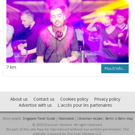
7 km.
Plus D'info...
About us
Contact us
Cookies policy
Privacy policy
Advertise with us
L'accès pour les partenaires
Notre projets:
Singapore Travel Guide
|
Vladivostok
|
Ukrainian recipes
|
Berlin U-Bahn map
© 2026 Discover Ukraine. All right reserved.
No part of this site may be reproduced without our written permission. The
website is owned by Discover Ukraine LLC.