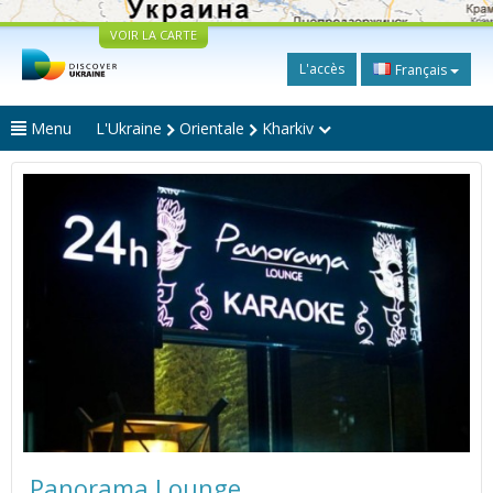
VOIR LA CARTE
L'accès
Français
Menu
L'Ukraine
Orientale
Kharkiv
Panorama Lounge