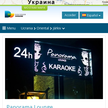
MOSTRAR MAPA
Acceder
Español
Menu
Ucrania
Oriental
Járkiv
Panorama Lounge