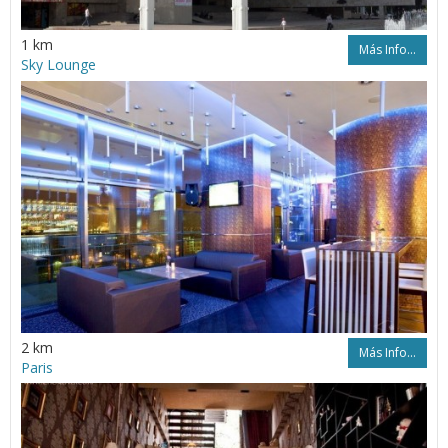
1 km
Más Info...
Sky Lounge
2 km
Más Info...
Paris