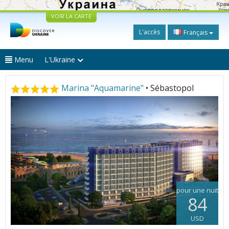
VOIR LA CARTE
L'accès
Français
Menu
L'Ukraine
Marina "Aquamarine"
• Sébastopol
pour une nuit
84
USD