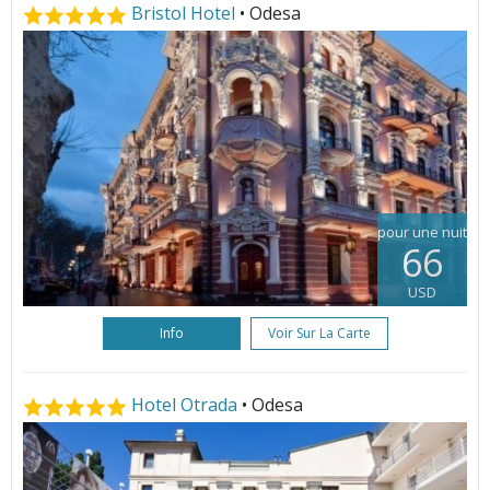
Bristol Hotel
• Odesa
pour une nuit
66
USD
Info
Voir Sur La Carte
Hotel Otrada
• Odesa