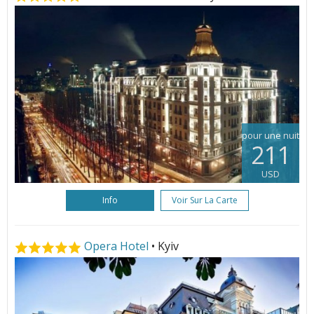
pour une nuit
211
USD
Info
Voir Sur La Carte
Opera Hotel
• Kyiv