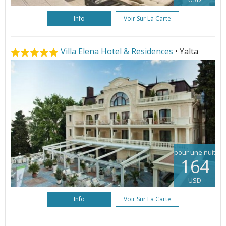
Info
Voir Sur La Carte
Villa Elena Hotel & Residences
• Yalta
pour une nuit
164
USD
Info
Voir Sur La Carte