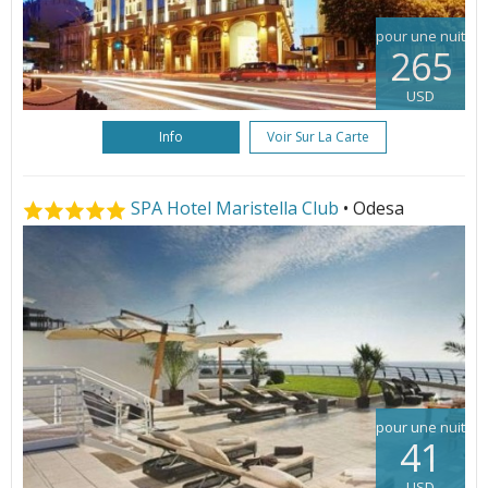
pour une nuit
265
USD
Info
Voir Sur La Carte
SPA Hotel Maristella Club
• Odesa
pour une nuit
41
USD