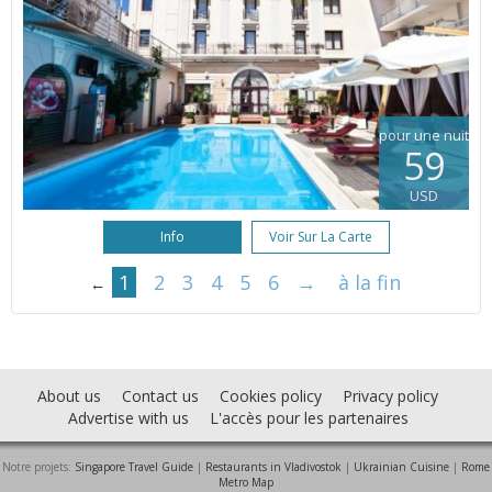
pour une nuit
59
USD
Info
Voir Sur La Carte
1
2
3
4
5
6
→
à la fin
←
About us
Contact us
Cookies policy
Privacy policy
Advertise with us
L'accès pour les partenaires
Notre projets:
Singapore Travel Guide
|
Restaurants in Vladivostok
|
Ukrainian Cuisine
|
Rome
Metro Map