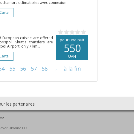
es chambres climatisées avec connexion
 Carte
d European cuisine are offered
pour une nuit
orispol. Shuttle transfers are
550
ol Airport, only 7 km...
 Carte
UAH
54
55
56
57
58
→
à la fin
ur les partenaires
map
cover Ukraine LLC.