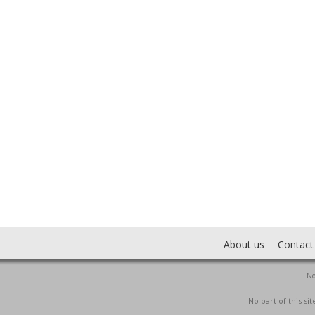
About us
Contact
No
No part of this s