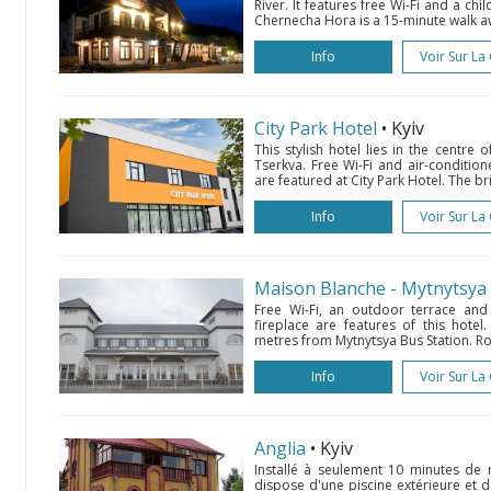
River. It features free Wi-Fi and a ch
Chernecha Hora is a 15-minute walk aw
Info
Voir Sur La
City Park Hotel
• Kyiv
This stylish hotel lies in the centre 
Tserkva. Free Wi-Fi and air-conditio
are featured at City Park Hotel. The br
Info
Voir Sur La
Maison Blanche - Мytnytsya
Free Wi-Fi, an outdoor terrace and
fireplace are features of this hotel.
metres from Mytnytsya Bus Station. Ro
Info
Voir Sur La
Anglia
• Kyiv
Installé à seulement 10 minutes de 
dispose d'une piscine extérieure et d