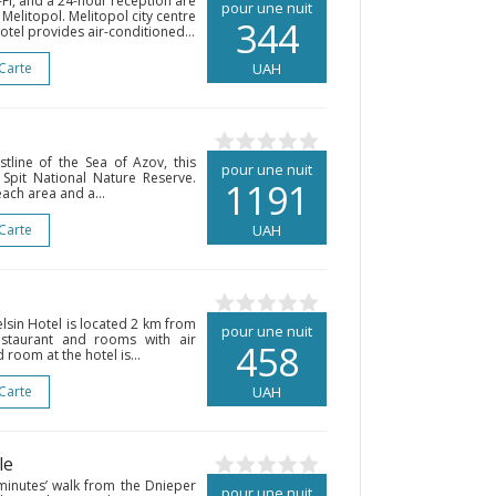
Fi, and a 24-hour reception are
pour une nuit
 Melitopol. Melitopol city centre
344
otel provides air-conditioned...
 Carte
UAH
line of the Sea of Azov, this
pour une nuit
Spit National Nature Reserve.
1191
ach area and a...
 Carte
UAH
elsin Hotel is located 2 km from
pour une nuit
restaurant and rooms with air
458
room at the hotel is...
 Carte
UAH
le
2 minutes’ walk from the Dnieper
pour une nuit