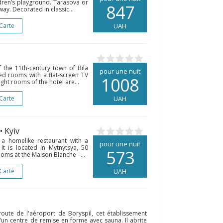
ildren’s playground. Tarasova or
847
ay. Decorated in classic...
 Carte
UAH
of the 11th-century town of Bila
pour une nuit
ned rooms with a flat-screen TV
1008
ight rooms of the hotel are...
 Carte
UAH
• Kyiv
 a homelike restaurant with a
pour une nuit
 It is located in Mytnytsya, 50
573
oms at the Maison Blanche –...
 Carte
UAH
route de l'aéroport de Boryspil, cet établissement
'un centre de remise en forme avec sauna. Il abrite