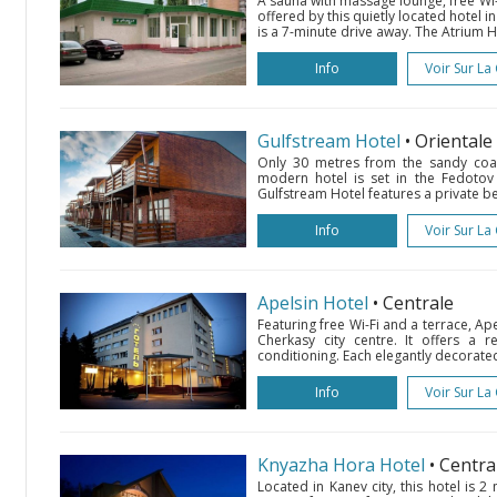
A sauna with massage lounge, free Wi-
offered by this quietly located hotel in
is a 7-minute drive away. The Atrium H
Info
Voir Sur La
Gulfstream Hotel
• Orientale
Only 30 metres from the sandy coast
modern hotel is set in the Fedotov 
Gulfstream Hotel features a private be
Info
Voir Sur La
Apelsin Hotel
• Centrale
Featuring free Wi-Fi and a terrace, Ap
Cherkasy city centre. It offers a 
conditioning. Each elegantly decorated 
Info
Voir Sur La
Knyazha Hora Hotel
• Centra
Located in Kanev city, this hotel is 