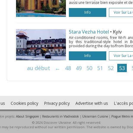
aussi une terrasse bien exposée et d
Info
Voir Sur La
Stara Vezha Hotel
• Kyiv
Air-conditioned rooms, free Wi-Fi an
by this traditional-style hotel in B
provided during the day to/from Borisp
Info
Voir Sur La
au début
←
48
49
50
51
52
53
 us
Cookies policy
Privacy policy
Advertise with us
L'accès po
tre projets:
About Singapore
|
Restaurants in Vladivostok
|
Ukrainian Cuisine
|
Prague Metro 
© 2026 Discover Ukraine. All right reserved.
ite may be reproduced without our written permission. The website is owned by Dis