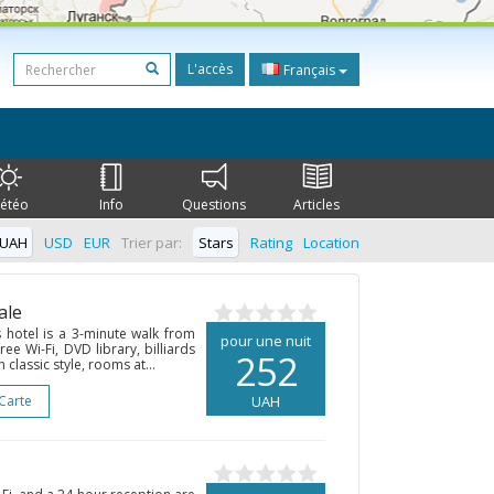
L'accès
Français
étéo
Info
Questions
Articles
UAH
USD
EUR
Trier par:
Stars
Rating
Location
ale
is hotel is a 3-minute walk from
pour une nuit
ree Wi-Fi, DVD library, billiards
252
classic style, rooms at...
 Carte
UAH