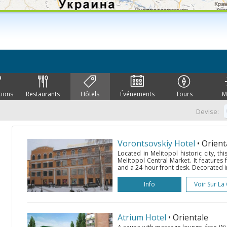
tions
Restaurants
Hôtels
Événements
Tours
M
Devise:
Vorontsovskiy Hotel
• Orient
Located in Melitopol historic city, th
Melitopol Central Market. It features f
and a 24-hour front desk. Decorated in 
Info
Voir Sur La
Atrium Hotel
• Orientale