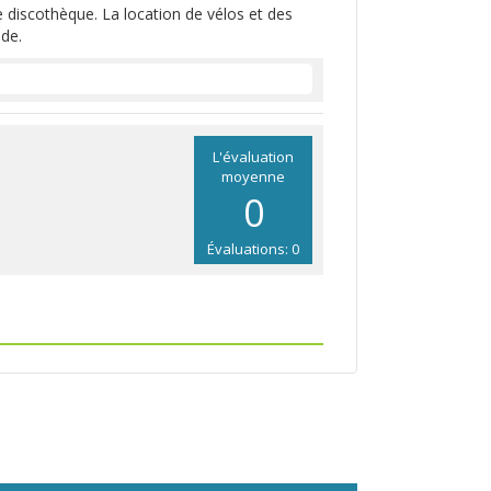
e discothèque. La location de vélos et des
de.
L'évaluation
moyenne
0
Évaluations: 0