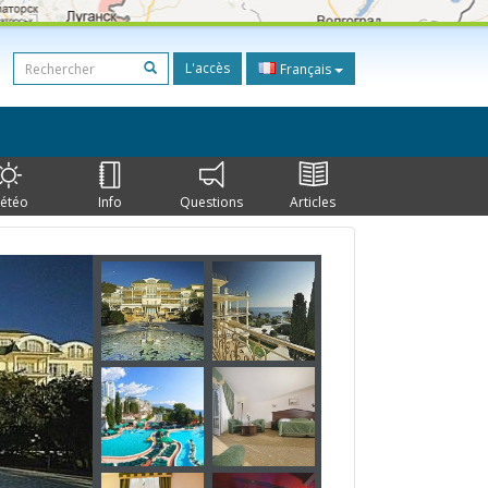
L'accès
Français
étéo
Info
Questions
Articles