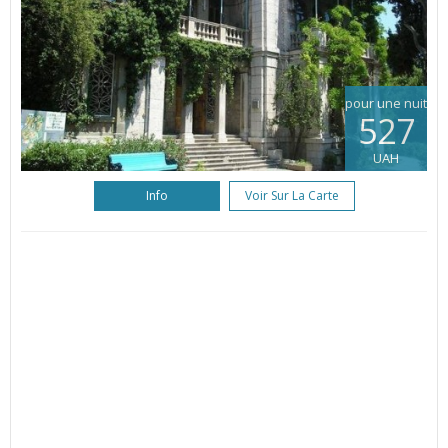
pour une nuit
527
UAH
Info
Voir Sur La Carte