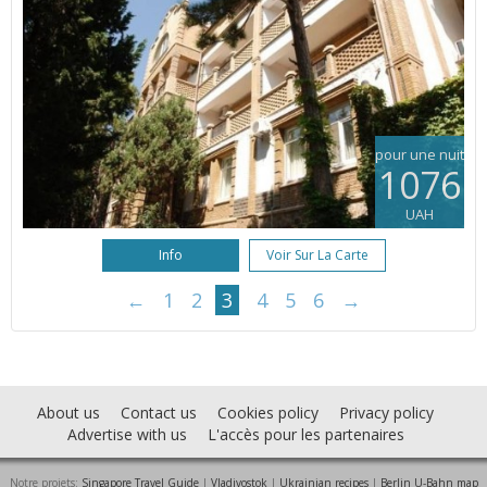
pour une nuit
1076
UAH
Info
Voir Sur La Carte
←
1
2
3
4
5
6
→
About us
Contact us
Cookies policy
Privacy policy
Advertise with us
L'accès pour les partenaires
Notre projets:
Singapore Travel Guide
|
Vladivostok
|
Ukrainian recipes
|
Berlin U-Bahn map