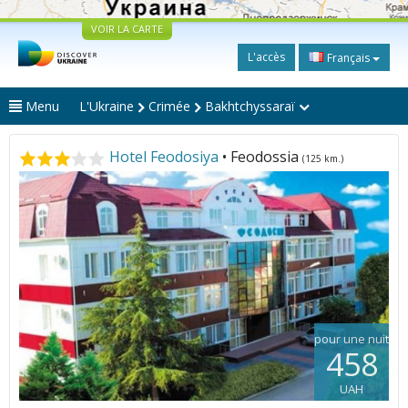
VOIR LA CARTE
L'accès
Français
Menu
L'Ukraine
Crimée
Bakhtchyssaraï
Hotel Feodosiya
• Feodossia
(125 km.)
pour une nuit
458
UAH