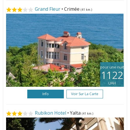
Grand Fleur
• Crimée
(41 km.)
pour une nuit
1122
UAH
Info
Voir Sur La Carte
Rubikon Hotel
• Yalta
(41 km.)