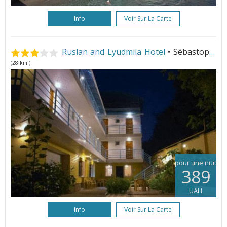
Info
Voir Sur La Carte
Ruslan and Lyudmila Hotel
• Sébastopol
(28 km.)
pour une nuit
389
UAH
Info
Voir Sur La Carte