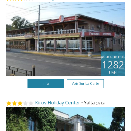
pour une nuit
1282
UAH
Info
Voir Sur La Carte
Kirov Holiday Center
• Yalta
(38 km.)