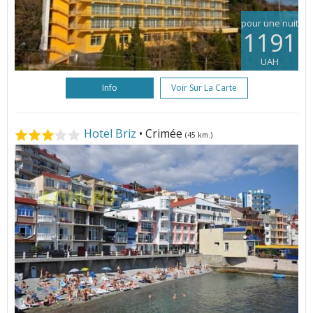
pour une nuit
1191
UAH
Info
Voir Sur La Carte
Hotel Briz
• Crimée
(45 km.)