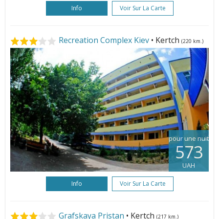
Info
Voir Sur La Carte
Recreation Complex Kiev
• Kertch
(220 km.)
pour une nuit
573
UAH
Info
Voir Sur La Carte
Grafskaya Pristan
• Kertch
(217 km.)