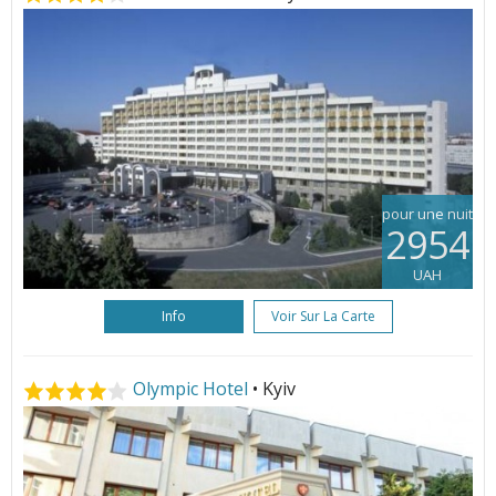
pour une nuit
2954
UAH
Info
Voir Sur La Carte
Olympic Hotel
• Kyiv