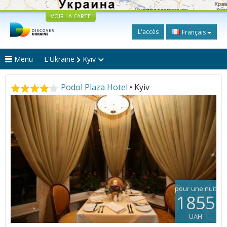
VOIR LA CARTE
L'accès
Français
Menu
L'Ukraine
Kyiv
Podol Plaza Hotel
• Kyiv
pour une nuit
1855
UAH