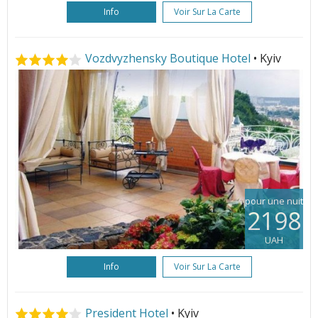
Info
Voir Sur La Carte
Vozdvyzhensky Boutique Hotel
• Kyiv
pour une nuit
2198
UAH
Info
Voir Sur La Carte
President Hotel
• Kyiv