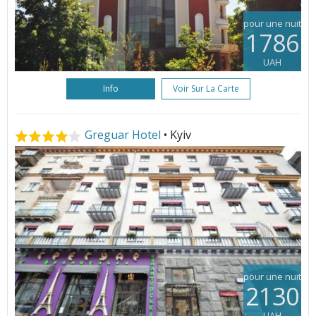
pour une nuit
1786
UAH
Info
Voir Sur La Carte
Greguar Hotel
• Kyiv
pour une nuit
2130
UAH