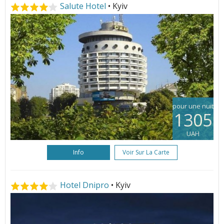
Salute Hotel
• Kyiv
pour une nuit
1305
UAH
Info
Voir Sur La Carte
Hotel Dnipro
• Kyiv