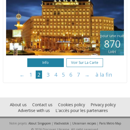
pour une nuit
870
UAH
Info
Voir Sur La Carte
←
1
2
3
4
5
6
7
→
à la fin
About us
Contact us
Cookies policy
Privacy policy
Advertise with us
L'accès pour les partenaires
Notre projets:
About Singapore
|
Vladivostok
|
Ukrainian recipes
|
Paris Metro Map
© 2026 Discover Ukraine. All right reserved.