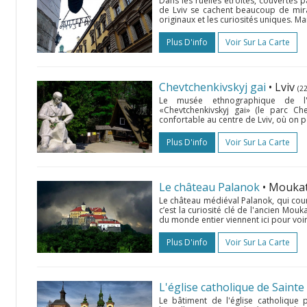
Dans les ruelles étroites, couvertes p
de Lviv se cachent beaucoup de miracl
originaux et les curiosités uniques. Ma
Plus D'info
Voir Sur La Carte
Chevtchenkivskyj gai
• Lviv
(2
Le musée ethnographique de l'a
«Chevtchenkivskyj gai» (le parc C
confortable au centre de Lviv, où on pe
Plus D'info
Voir Sur La Carte
Le château Palanok
• Mouka
Le château médiéval Palanok, qui couro
c’est la curiosité clé de l'ancien Mo
du monde entier viennent ici pour voir
Plus D'info
Voir Sur La Carte
L'église catholique de Sainte
Le bâtiment de l'église catholique 