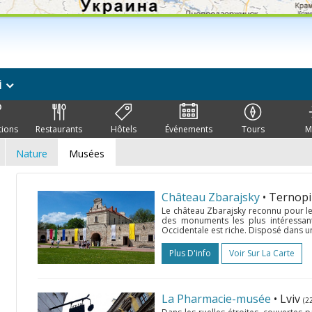
i
tions
Restaurants
Hôtels
Événements
Tours
M
Nature
Musées
Château Zbarajsky
• Ternopi
Le château Zbarajsky reconnu pour le c
des monuments les plus intéressants
Occidentale est riche. Disposé dans une 
Plus D'info
Voir Sur La Carte
La Pharmacie-musée
• Lviv
(2