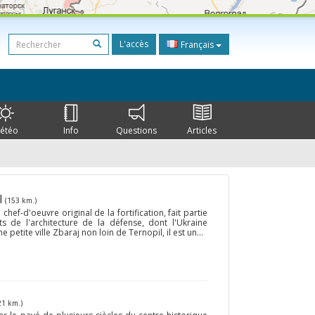
L'accès
Français
étéo
Info
Questions
Articles
l
(153 km.)
hef-d'oeuvre original de la fortification, fait partie
 de l'architecture de la défense, dont l'Ukraine
petite ville Zbaraj non loin de Ternopil, il est un...
21 km.)