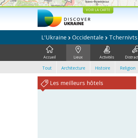
VOIR LA CARTE
L'Ukraine
Occidentale
Tchernivts
Accueil
Lieux
Activités
Distrac
Tout
Architecture
Histoire
Religion
Les meilleurs hôtels