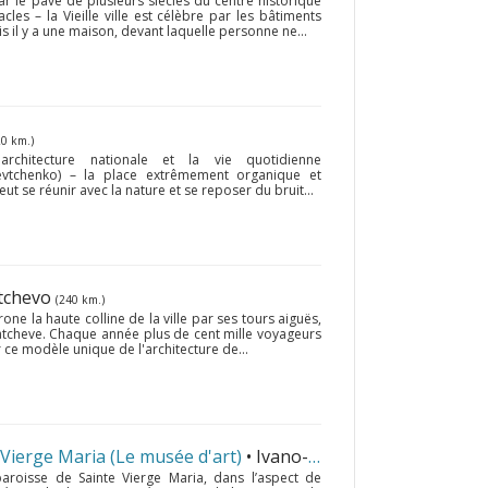
ar le pavé de plusieurs siècles du centre historique
es – la Vieille ville est célèbre par les bâtiments
is il y a une maison, devant laquelle personne ne...
20 km.)
rchitecture nationale et la vie quotidienne
hevtchenko) – la place extrêmement organique et
ut se réunir avec la nature et se reposer du bruit...
tchevo
(240 km.)
ne la haute colline de la ville par ses tours aiguës,
ukatcheve. Chaque année plus de cent mille voyageurs
 ce modèle unique de l'architecture de...
 Vierge Maria (Le musée d'art)
• Ivano-Frankivsk
(114 km.)
paroisse de Sainte Vierge Maria, dans l’aspect de