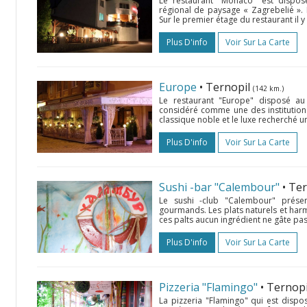
Le restaurant "Monaco" est dispo
régional de paysage « Zagrebelié ». I
Sur le premier étage du restaurant il y 
Plus D'info
Voir Sur La Carte
Europe
• Ternopil
(142 km.)
Le restaurant "Europe" disposé au 
considéré comme une des institutions 
classique noble et le luxe recherché u
Plus D'info
Voir Sur La Carte
Sushi -bar "Calembour"
• Te
Le sushi -club "Calembour" prése
gourmands. Les plats naturels et har
ces palts aucun ingrédient ne gâte pas 
Plus D'info
Voir Sur La Carte
Pizzeria "Flamingo"
• Ternop
La pizzeria "Flamingo" qui est dispos