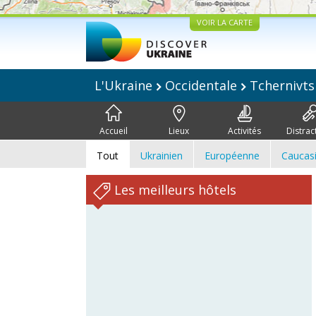
VOIR LA CARTE
L'Ukraine
Occidentale
Tchernivts
Accueil
Lieux
Activités
Distrac
Tout
Ukrainien
Européenne
Caucas
Les meilleurs hôtels