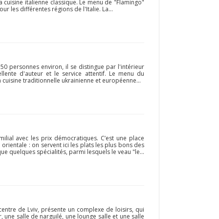
 la cuisine italienne classique. Le menu de "Flamingo"
our les différentes régions de l'Italie. La...
50 personnes environ, il se distingue par l'intérieur
ellente d'auteur et le service attentif. Le menu du
cuisine traditionnelle ukrainienne et européenne...
milial avec les prix démocratiques. C’est une place
orientale : on servent ici les plats les plus bons des
que quelques spécialités, parmi lesquels le veau "le...
centre de Lviv, présente un complexe de loisirs, qui
une salle de narguilé, une lounge salle et une salle