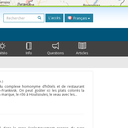
L'accès
Français
étéo
Info
Questions
Articles
.)
e du complexe homonyme d’hôtels et de restaurant
-Frankivsk. On peut goûter ici les plats colorés la
marque, le rôti à Houtsoules, le veau avec les...