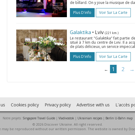
de billard. On y joue la musique de dan
Plus D'info
Voir Sur La Carte
Galaktika
• Lviv
(221 km.)
Le restaurant "Galaktika" fait partie
situé à 7 km du centre de Lviv. Il a 
de plats délicieux, un service impecc
Plus D'info
Voir Sur La Carte
1
2
→
←
 us
Cookies policy
Privacy policy
Advertise with us
L'accès po
Notre projets:
Singapore Travel Guide
|
Vladivostok
|
Ukrainian recipes
|
Berlin U-Bahn map
© 2026 Discover Ukraine. All right reserved.
ite may be reproduced without our written permission. The website is owned by Dis