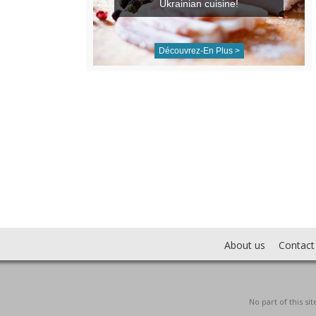
Ukrainian cuisine!
Découvrez-En Plus >
About us
Contact
No part of this s