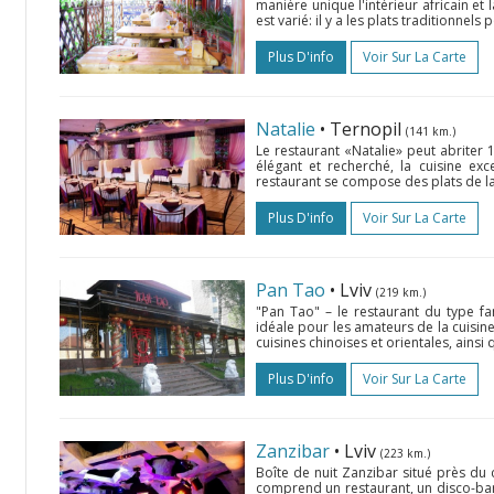
manière unique l'intérieur africain et
est varié: il y a les plats traditionnels p
Plus D'info
Voir Sur La Carte
Natalie
• Ternopil
(141 km.)
Le restaurant «Natalie» peut abriter 1
élégant et recherché, la cuisine exc
restaurant se compose des plats de la 
Plus D'info
Voir Sur La Carte
Pan Tao
• Lviv
(219 km.)
"Pan Tao" – le restaurant du type fa
idéale pour les amateurs de la cuisine 
cuisines chinoises et orientales, ainsi 
Plus D'info
Voir Sur La Carte
Zanzibar
• Lviv
(223 km.)
Boîte de nuit Zanzibar situé près du 
comprend un restaurant, un disco-bar, 