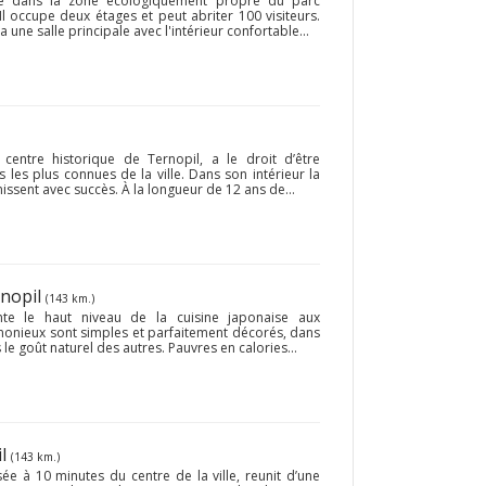
sé dans la zone écologiquement propre du parc
l occupe deux étages et peut abriter 100 visiteurs.
a une salle principale avec l'intérieur confortable...
centre historique de Ternopil, a le droit d’être
les plus connues de la ville. Dans son intérieur la
nissent avec succès. À la longueur de 12 ans de...
rnopil
(143 km.)
nte le haut niveau de la cuisine japonaise aux
monieux sont simples et parfaitement décorés, dans
le goût naturel des autres. Pauvres en calories...
il
(143 km.)
ée à 10 minutes du centre de la ville, reunit d’une