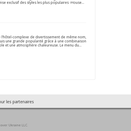
se exclusif des styles les plus populaires -House...
 de l’hôtel-complexe de divertissement de même nom,
acquis une grande popularité grâce à une combinaison
able et une atmosphère chaleureuse. Le menu du...
ur les partenaires
cover Ukraine LLC.