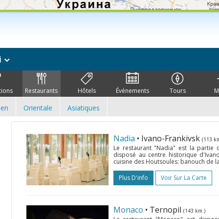
i
tions
Restaurants
Hôtels
Événements
Tours
M
ien
Orientale
Asiatiques
Nadia
• Ivano-Frankivsk
(113 km
Le restaurant "Nadia" est la parti
disposé au centre historique d'Ivano
cuisine des Houtsoules: banouch de la 
Plus D'info
Voir Sur La Carte
Monaco
• Ternopil
(143 km.)