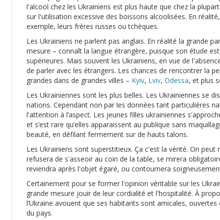
l'alcool chez les Ukrainiens est plus haute que chez la plupar
sur l'utilisation excessive des boissons alcoolisées. En réalité
exemple, leurs frères russes ou tchèques.
Les Ukrainiens ne parlent pas anglais. En réalité la grande pa
mesure – connaît la langue étrangère, puisque son étude est 
supérieures. Mais souvent les Ukrainiens, en vue de l'absenc
de parler avec les étrangers. Les chances de rencontrer la pe
grandes dans de grandes villes –
Kyiv
,
Lviv
,
Odessa
, et plus 
Les Ukrainiennes sont les plus belles. Les Ukrainiennes se d
nations. Cependant non par les données tant particulières natu
l'attention à l’aspect. Les jeunes filles ukrainiennes s'appr
et s’est rare qu’elles apparaissent au publique sans maquillag
beauté, en défilant fermement sur de hauts talons.
Les Ukrainiens sont superstitieux. Ça c'est la vérité. On peu
refusera de s'asseoir au coin de la table, se mirera obligatoi
reviendra après l'objet égaré, ou contournera soigneusement 
Certainement pour se former l'opinion véritable sur les Ukraini
grande mesure jouir de leur cordialité et l'hospitalité. À propo
l’Ukraine avouent que ses habitants sont amicales, ouvertes et
du pays.