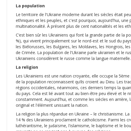
La population
Le territoire de l'Ukraine moderne durant les siècles était p
ethniques et les peuples, et c'est pourquoi, aujourd'hui, une p
multinationalité. À présent plus de cent nationalités et les eth
C’est bien sûr les Ukrainiens qui font la grande partie de la 
%), qui vivent principalement sur le nord-est et le sud du pa
les Biélorusses, les Bulgares, les Moldaves, les Hongrois, les
de Crimée. La population de l'Ukraine parle ukrainien et le rus
Ukrainiens considèrent le russe comme la langue maternelle.
La religion
Les Ukrainiens est une nation croyante, elle occupe la 5ème 
de la population reconnaissent qu’ils croient au Dieu. Les trad
régions occidentales, néanmoins, ces derniers temps la quant
du pays. Cela est lié avant tout au bien-être peu élevé et le
constamment. Aujourd'hui, et comme les siècles en arrière, la
original et l'élément unissant la nation.
La religion la plus répandue en Ukraine – le christianisme. L
14 % des Ukrainiens proclament le catholicisme. Parmi les cr
luthérantisme, le judaïsme, l'islamisme, le baptisme et le bo