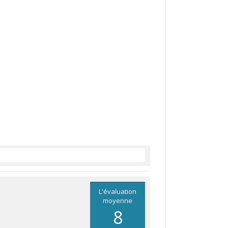
L'évaluation
moyenne
8