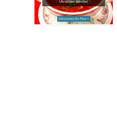
Ukrainian cuisine!
Découvrez-En Plus >