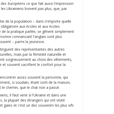
t des Européens ce que fait aussi l'impression
, les Ukrainiens boivent pas plus, que, par
rtie de la population – dans n'importe quelle
obligatoire aux écoles et aux écoles
e de la pratique parlée, se gênent simplement
rsonne connaissant l'anglais sont plus
souvent – parmi la jeunesse.
istinguent des représentantes des autres
relles, mais par la féminité naturelle et
ochent soigneusement au choix des vêtements,
e et souvent sacrifient le confort pour la
t rencontrer assez souvent la personne, qui
rement, si soudain, étant sorti de la maison,
le chemin, que le chat noir a passé.
ens, il faut venir à l'Ukraine et dans une
s, la plupart des étrangers qui ont visité
 gaies et c’est un des souvenirs les plus vifs