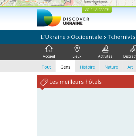
VOIR LA CARTE
L'Ukraine
Occidentale
Tchernivts
Accueil
Lieux
Activités
Distrac
Tout
Gens
Histoire
Nature
Art
Les meilleurs hôtels