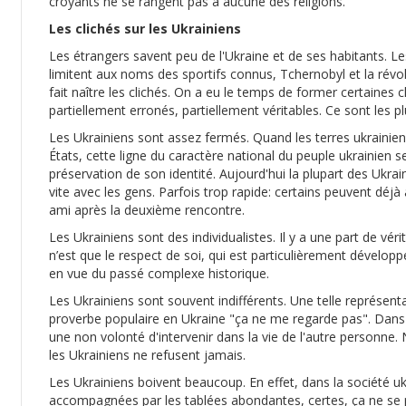
croyants ne se rangent pas à aucune des religions.
Les clichés sur les Ukrainiens
Les étrangers savent peu de l'Ukraine et de ses habitants. Le
limitent aux noms des sportifs connus, Tchernobyl et la révo
fait naître les clichés. On a eu le temps de former certaines c
partiellement erronés, partiellement véritables. Ce sont les p
Les Ukrainiens sont assez fermés. Quand les terres ukrainie
États, cette ligne du caractère national du peuple ukrainien 
préservation de son identité. Aujourd'hui la plupart des Ukra
vite avec les gens. Parfois trop rapide: certains peuvent déjà
ami après la deuxième rencontre.
Les Ukrainiens sont des individualistes. Il y a une part de vér
n’est que le respect de soi, qui est particulièrement dévelop
en vue du passé complexe historique.
Les Ukrainiens sont souvent indifférents. Une telle représenta
proverbe populaire en Ukraine "ça ne me regarde pas". Dans la
une non volonté d'intervenir dans la vie de l'autre personne. N
les Ukrainiens ne refusent jamais.
Les Ukrainiens boivent beaucoup. En effet, dans la société 
accompagnées par les tablées abondantes, certes, ça ne se p