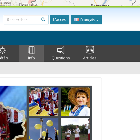
L'accès
Français
étéo
Info
Questions
Articles