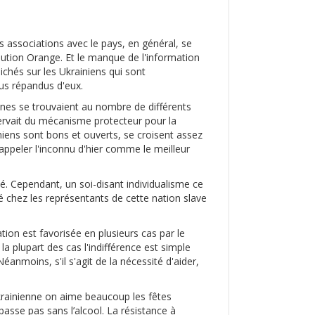
s associations avec le pays, en général, se
lution Orange. Et le manque de l'information
lichés sur les Ukrainiens qui sont
lus répandus d'eux.
nnes se trouvaient au nombre de différents
servait du mécanisme protecteur pour la
iniens sont bons et ouverts, se croisent assez
 appeler l'inconnu d'hier comme le meilleur
ité. Cependant, un soi-disant individualisme ce
pé chez les représentants de cette nation slave
tion est favorisée en plusieurs cas par le
 plupart des cas l'indifférence est simple
éanmoins, s'il s'agit de la nécessité d'aider,
ukrainienne on aime beaucoup les fêtes
asse pas sans l’alcool. La résistance à