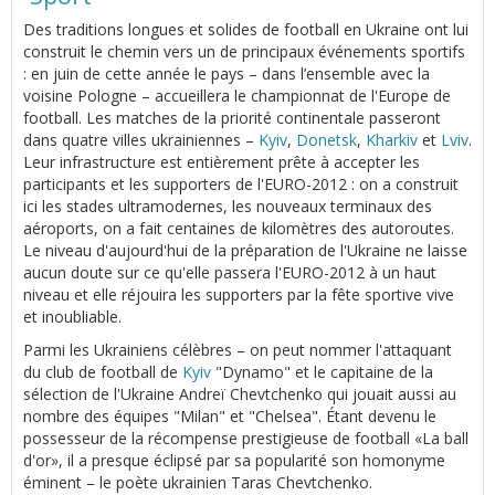
Des traditions longues et solides de football en Ukraine ont lui
construit le chemin vers un de principaux événements sportifs
: en juin de cette année le pays – dans l’ensemble avec la
voisine Pologne – accueillera le championnat de l'Europe de
football. Les matches de la priorité continentale passeront
dans quatre villes ukrainiennes –
Kyiv
,
Donetsk
,
Kharkiv
et
Lviv
.
Leur infrastructure est entièrement prête à accepter les
participants et les supporters de l'EURO-2012 : on a construit
ici les stades ultramodernes, les nouveaux terminaux des
aéroports, on a fait centaines de kilomètres des autoroutes.
Le niveau d'aujourd'hui de la préparation de l'Ukraine ne laisse
aucun doute sur ce qu'elle passera l'EURO-2012 à un haut
niveau et elle réjouira les supporters par la fête sportive vive
et inoubliable.
Parmi les Ukrainiens célèbres – on peut nommer l'attaquant
du club de football de
Kyiv
"Dynamo" et le capitaine de la
sélection de l'Ukraine Andreï Chevtchenko qui jouait aussi au
nombre des équipes "Milan" et "Chelsea". Étant devenu le
possesseur de la récompense prestigieuse de football «La ball
d'or», il a presque éclipsé par sa popularité son homonyme
éminent – le poète ukrainien Taras Chevtchenko.