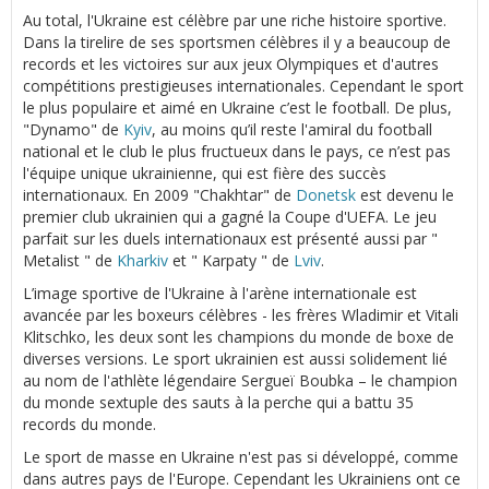
Au total, l'Ukraine est célèbre par une riche histoire sportive.
Dans la tirelire de ses sportsmen célèbres il y a beaucoup de
records et les victoires sur aux jeux Olympiques et d'autres
compétitions prestigieuses internationales. Cependant le sport
le plus populaire et aimé en Ukraine c’est le football. De plus,
"Dynamo" de
Kyiv
, au moins qu’il reste l'amiral du football
national et le club le plus fructueux dans le pays, ce n’est pas
l'équipe unique ukrainienne, qui est fière des succès
internationaux. En 2009 "Chakhtar" de
Donetsk
est devenu le
premier club ukrainien qui a gagné la Coupe d'UEFA. Le jeu
parfait sur les duels internationaux est présenté aussi par "
Metalist " de
Kharkiv
et " Karpaty " de
Lviv
.
L’image sportive de l'Ukraine à l'arène internationale est
avancée par les boxeurs célèbres - les frères Wladimir et Vitali
Klitschko, les deux sont les champions du monde de boxe de
diverses versions. Le sport ukrainien est aussi solidement lié
au nom de l'athlète légendaire Sergueï Boubka – le champion
du monde sextuple des sauts à la perche qui a battu 35
records du monde.
Le sport de masse en Ukraine n'est pas si développé, comme
dans autres pays de l'Europe. Cependant les Ukrainiens ont ce