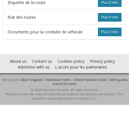
Etiquette de la route
Plus D'info
Etat des routes
Plus D'info
Documents pour la conduite de véhicule
Plus D'info
About us
Contact us
Cookies policy
Privacy policy
Advertise with us
L'accès pour les partenaires
Notre projets:
About Singapore
|
Vladivostok hotels
|
Ukraine National cuisine
|
Metro guides
s
around the world
© 2026 Discover Ukraine. All right reserved.
No part of this site may be reproduced without our written permission. The
website is owned by Discover Ukraine LLC.