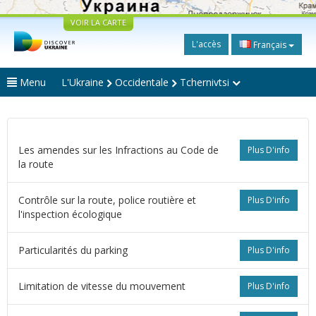
VOIR LA CARTE
L'accès
Français
Menu
L'Ukraine
Occidentale
Tchernivtsi
Les amendes sur les Infractions au Code de
Plus D'info
la route
Contrôle sur la route, police routière et
Plus D'info
l'inspection écologique
Particularités du parking
Plus D'info
Limitation de vitesse du mouvement
Plus D'info