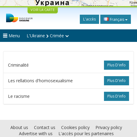
VOIR LA CARTE
L'accès
Français
Menu
L'Ukraine
Crimée
Criminalité
Plus D'info
Les rellations d'homosexualisme
Plus D'info
Le racisme
Plus D'info
About us
Contact us
Cookies policy
Privacy policy
Advertise with us
L'accès pour les partenaires