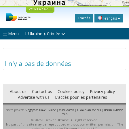
VOIR LA CARTE
L'accès
Français
Menu
L'Ukraine
Crimée
Il n'y a pas de données
About us
Contact us
Cookies policy
Privacy policy
Advertise with us
L'accès pour les partenaires
Notre projets:
Singapore Travel Guide
|
Vladivostok
|
Ukrainian recipes
|
Berlin U-Bahn
map
© 2026 Discover Ukraine. All right reserved.
No part of this site may be reproduced without our written permission. The
website is owned by Discover Ukraine LLC.