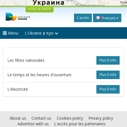
VOIR LA CARTE
L'accès
Français
Menu
L'Ukraine
Kyiv
Les fêtes nationales
Plus D'info
Le temps et les heures d'ouverture
Plus D'info
L'électricité
Plus D'info
About us
Contact us
Cookies policy
Privacy policy
Advertise with us
L'accès pour les partenaires