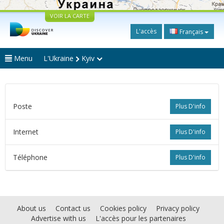
VOIR LA CARTE
L'accès
Français
Menu
L'Ukraine
Kyiv
Poste
Plus D'info
Internet
Plus D'info
Téléphone
Plus D'info
About us
Contact us
Cookies policy
Privacy policy
Advertise with us
L'accès pour les partenaires