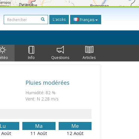
L'accès
Français
étéo
Info
Questions
Articles
Pluies modérées
Humidité: 82 %
Vent: N 2.28 m/s
Lu
Ma
Me
 Août
11 Août
12 Août