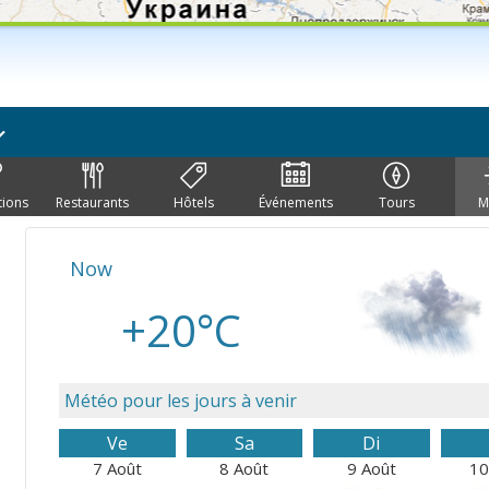
tions
Restaurants
Hôtels
Événements
Tours
M
Now
+20°C
Météo pour les jours à venir
Ve
Sa
Di
7 Août
8 Août
9 Août
10