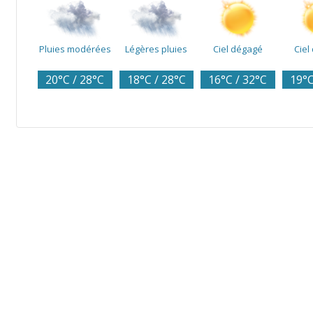
Pluies modérées
Légères pluies
Ciel dégagé
Ciel
20°C / 28°C
18°C / 28°C
16°C / 32°C
19°C