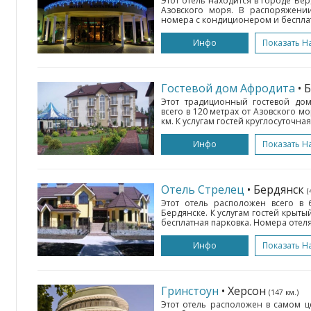
Этот отель находится в городе Берд
Азовского моря. В распоряжени
номера с кондиционером и бесплатны
Инфо
Показать Н
Гостевой дом Афродита
• 
Этот традиционный гостевой дом
всего в 120 метрах от Азовского мо
км. К услугам гостей круглосуточная
Инфо
Показать Н
Отель Стрелец
• Бердянск
(
Этот отель расположен всего в 
Бердянске. К услугам гостей крытый
бесплатная парковка. Номера отеля
Инфо
Показать Н
Гринстоун
• Херсон
(147 км.)
Этот отель расположен в самом ц