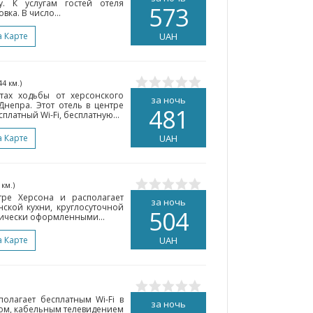
. К услугам гостей отеля
573
вка. В число...
а Карте
UAH
44 км.)
тах ходьбы от херсонского
за ночь
непра. Этот отель в центре
481
платный Wi-Fi, бесплатную...
а Карте
UAH
 км.)
тре Херсона и располагает
за ночь
ской кухни, круглосуточной
504
сически оформленными...
а Карте
UAH
полагает бесплатным Wi-Fi в
за ночь
ом, кабельным телевидением