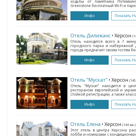
ходьбы от памятника Потемкину
Greenstone бесплатный Wi-Fi и парко
Инфо
Показать Н
Отель Дилижанс
• Херсон
(1
Отель находится всего в 7 мину
городского парка и набережной Д
города предлагает своим гостям бес
Инфо
Показать Н
Отель "Мускат"
• Херсон
(145
Отель "Мускат" находится в цен
рестораном европейской и украин
стойкой регистрации, а также клас
Инфо
Показать Н
Отель Елена
• Херсон
(144 км.)
Этот отель в центра Херсона рас
лобби и номерами с кондиционер