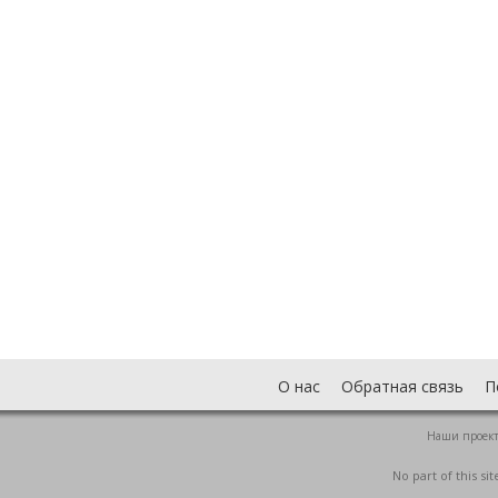
О нас
Обратная связь
П
Наши проек
No part of this s