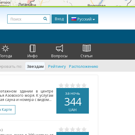
Вход
Русский
Погода
Инфо
Вопросы
Статьи
ировать по:
Звездам
Рейтингу
Расположению
оэтажном здании в центре
за ночь
ья Азовского моря. К услугам
344
я сауна и номера с видом...
а Карте
UAH
.)