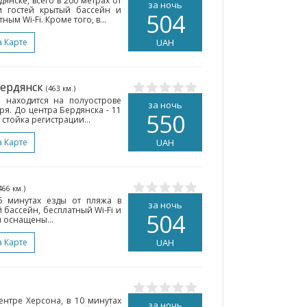
янске, всего в 200 метрах от
за ночь
и гостей крытый бассейн и
504
м Wi-Fi. Кроме того, в...
а Карте
UAH
Бердянск
(463 км.)
 находится на полуострове
за ночь
ря. До центра Бердянска - 11
550
 стойка регистрации...
а Карте
UAH
466 км.)
6 минутах езды от пляжа в
за ночь
 бассейн, бесплатный Wi-Fi и
504
 оснащены...
а Карте
UAH
ентре Херсона, в 10 минутах
за ночь