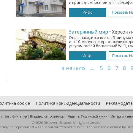
и принадлежностями для чая/кофе. 
Инфо
Показать Н
Затерянный мир
• Херсон
(1
Отель находится всего в 5 минутах
и в 10 минутах езды от железнод
услугам гостей бесплатный Wi-Fi, со
Инфо
Показать Н
в начало
←
5
6
7
8
олитика cookie
Политика конфиденциальности
Рекламодате
ты:
Все о Cингапур
|
Владивосток гостиницы
|
Рецепты Украинской кухни
|
Интерактивны
© 2026 Discover Ukraine. All right reserved.
ite may be reproduced without our written permission. The website is owned by Dis