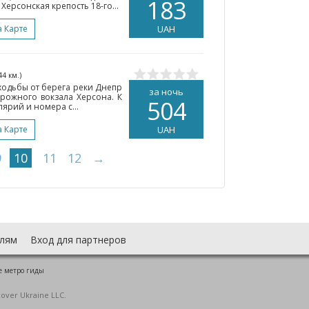
183
Херсонская крепость 18-го...
а Карте
UAH
44 км.)
 ходьбы от берега реки Днепр
за ночь
орожного вокзала Херсона. К
504
лярий и номера с...
а Карте
UAH
9
10
11
12
→
лям
Вход для партнеров
е метро гиды
cover Ukraine LLC.