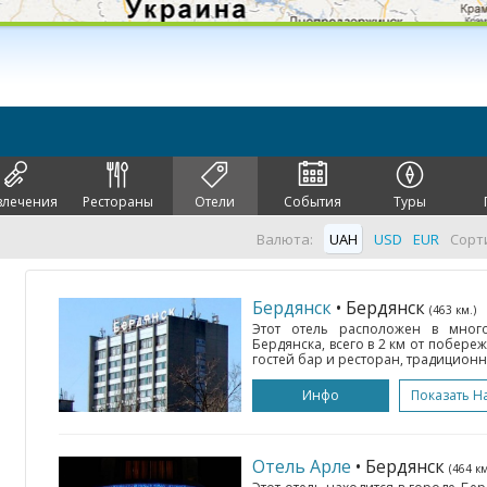
влечения
Рестораны
Отели
События
Туры
Валюта:
UAH
USD
EUR
Сорт
Бердянск
• Бердянск
(463 км.)
Этот отель расположен в мног
Бердянска, всего в 2 км от побереж
гостей бар и ресторан, традиционна
Инфо
Показать Н
Отель Арле
• Бердянск
(464 км