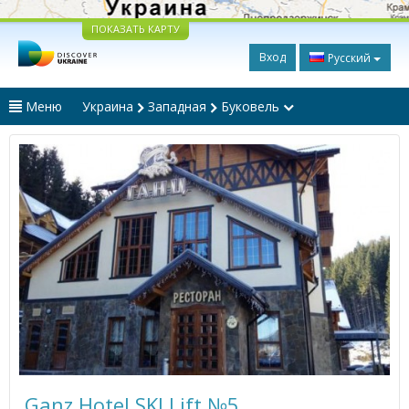
ПОКАЗАТЬ КАРТУ
Вход
Русский
Меню
Украина
Западная
Буковель
Ganz Hotel SKI Lift №5