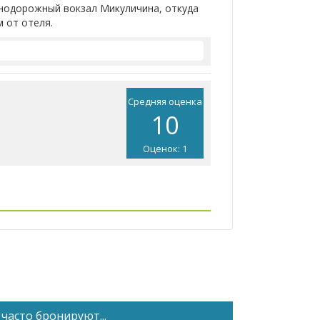
знодорожный вокзал Микуличина, откуда
м от отеля.
Средняя оценка
10
Оценок: 1
часто бронируют...