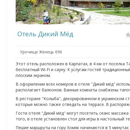
Отель Дикий Мёд
Урочище Женець 696
Этот отель расположен в Карпатах, в 4 км от поселка Т
бесплатный Wi-Fi и сауну. К услугам гостей традиционны
плоским экраном.
В оформлении всех номеров в отеле "Дикий мёд" испол
располагает балконом. Ванные комнаты снабжены тапоч
В ресторане "Колыба", декорированном в украинском сти
которые можно также отведать на террасе. В распоряж
Гости отеля "Дикий мёд" могут посетить сеанс массажа
того, в отеле установлен стол для игры в настольный т
Пешие маршруты на гору Хомяк начинаются в 5 минутах 