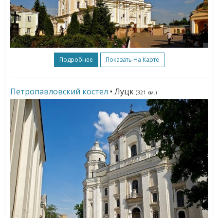
Подробнее
Показать На Карте
Петропавловский костел
• Луцк
(321 км.)