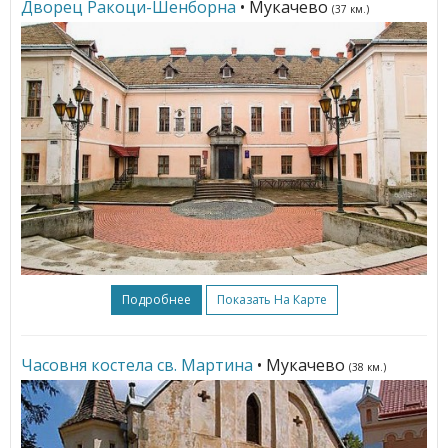
Дворец Ракоци-Шенборна
• Мукачево
(37 км.)
Подробнее
Показать На Карте
Часовня костела св. Мартина
• Мукачево
(38 км.)