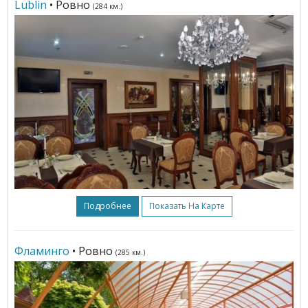
Lublin
• Ровно
(284 км.)
Подробнее
Показать На Карте
Фламинго
• Ровно
(285 км.)