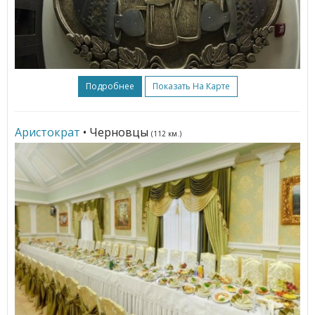
Подробнее
Показать На Карте
Аристократ
• Черновцы
(112 км.)