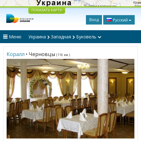
ПОКАЗАТЬ КАРТУ
Вход
Русский
Меню
Украина
Западная
Буковель
Коралл
• Черновцы
(116 км.)