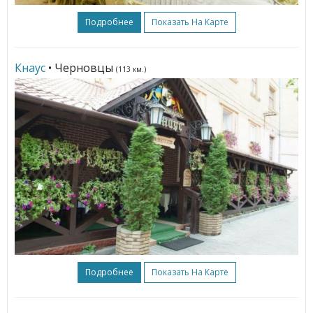
Подробнее
Показать На Карте
Кнаус
• Черновцы
(113 км.)
Подробнее
Показать На Карте