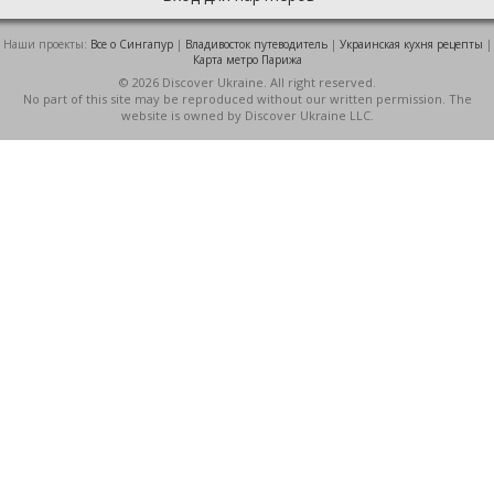
Наши проекты:
Все о Cингапур
|
Владивосток путеводитель
|
Украинская кухня рецепты
|
Карта метро Парижа
© 2026 Discover Ukraine. All right reserved.
No part of this site may be reproduced without our written permission. The
website is owned by Discover Ukraine LLC.