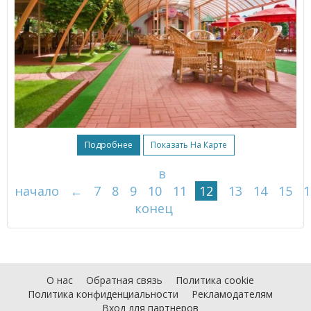
Подробнее
Показать На Карте
в
начало
←
7
8
9
10
11
12
13
14
15
1
конец
О нас
Обратная связь
Политика cookie
Политика конфиденциальности
Рекламодателям
Вход для партнеров