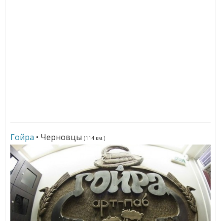
Гойра
• Черновцы
(114 км.)