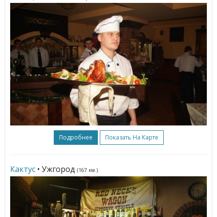
Подробнее
Показать На Карте
Кактус
• Ужгород
(167 км.)