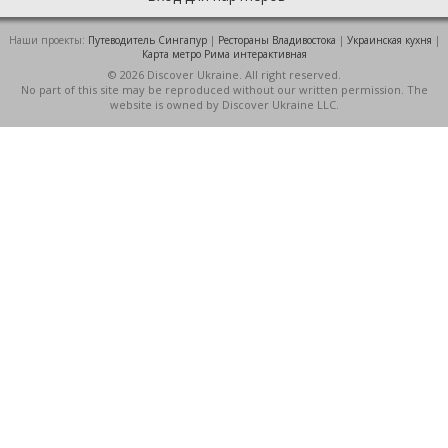
Наши проекты:
Путеводитель Сингапур
|
Рестораны Владивостока
|
Украинская кухня
|
Карта метро Рима интерактивная
© 2026 Discover Ukraine. All right reserved.
No part of this site may be reproduced without our written permission. The
website is owned by Discover Ukraine LLC.