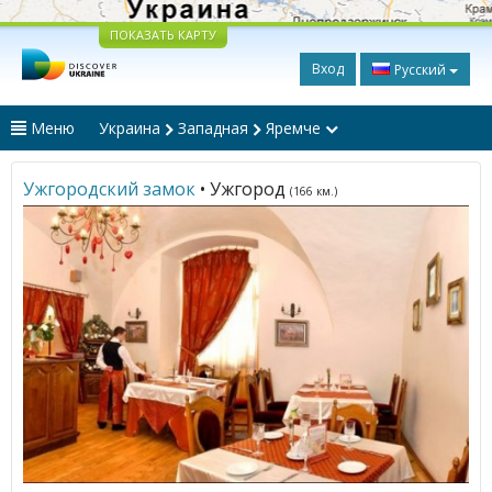
ПОКАЗАТЬ КАРТУ
Вход
Русский
Меню
Украина
Западная
Яремче
Ужгородский замок
• Ужгород
(166 км.)