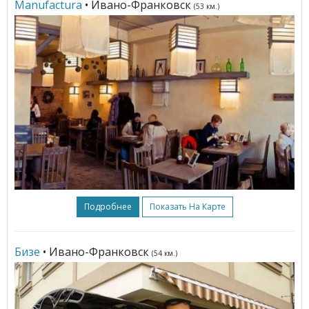
Manufactura
• Ивано-Франковск
(53 км.)
Подробнее
Показать На Карте
Бизе
• Ивано-Франковск
(54 км.)