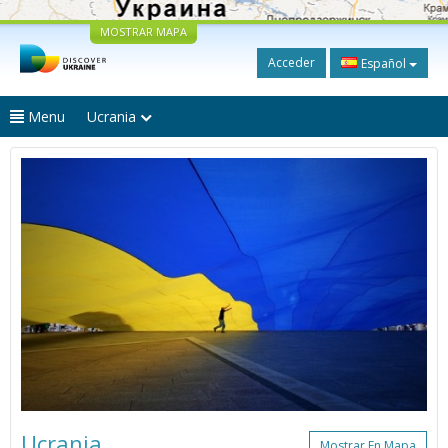
MOSTRAR MAPA
Acceder
Español
Menu
Ucrania
Ucrania
Mostrar En Mapa