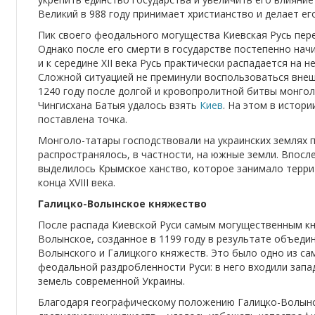
Великий в 988 году принимает христианство и делает его
Пик своего феодального могущества Киевская Русь пер
Однако после его смерти в государстве постепенно нач
и к середине XII века Русь практически распадается на 
Сложной ситуацией не преминули воспользоваться внешн
1240 году после долгой и кровопролитной битвы монго
Чингисхана Батыя удалось взять
Киев
. На этом в истор
поставлена точка.
Монголо-татары господствовали на украинских землях п
распространялось, в частности, на южные земли. Впос
выделилось Крымское ханство, которое занимало терр
конца XVIII века.
Галицко-Волынское княжество
После распада Киевской Руси самым могущественным к
Волынское, созданное в 1199 году в результате объед
Волынского и Галицкого княжеств. Это было одно из с
феодальной раздробленности Руси: в него входили запа
земель современной Украины.
Благодаря географическому положению Галицко-Волынс