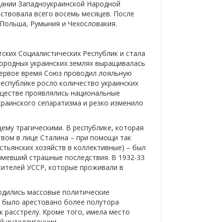
дании Западноукраинской Народной
ствовала всего восемь месяцев. После
 Польша, Румыния и Чехословакия.
тских Социалистических Республик и стала
дородных украинских землях выращивалась
Первое время Союз проводил лояльную
республике росло количество украинских
обществе проявлялись национальные
краинского сепаратизма и резко изменило
щему трагическими. В республике, которая
вом в лице Сталина – при помощи так
тьянских хозяйств в коллективные) – был
ымевший страшные последствия. В 1932-33
жителей УССР, которые проживали в
одились массовые политические
да было арестовано более полутора
к расстрелу. Кроме того, имела место
й интеллигенции.