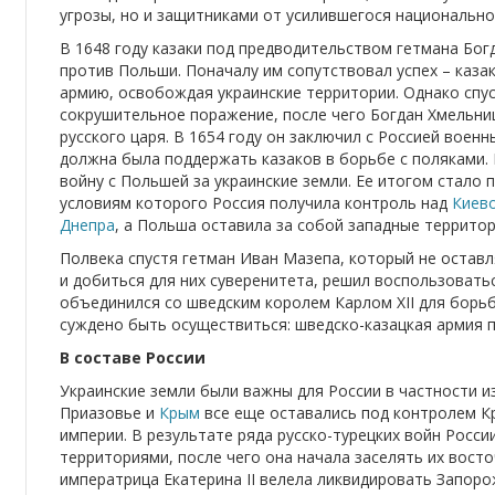
угрозы, но и защитниками от усилившегося национально
В 1648 году казаки под предводительством гетмана Бог
против Польши. Поначалу им сопутствовал успех – каза
армию, освобождая украинские территории. Однако спус
сокрушительное поражение, после чего Богдан Хмельни
русского царя. В 1654 году он заключил с Россией воен
должна была поддержать казаков в борьбе с поляками. 
войну с Польшей за украинские земли. Ее итогом стало 
условиям которого Россия получила контроль над
Киев
Днепра
, а Польша оставила за собой западные территор
Полвека спустя гетман Иван Мазепа, который не остав
и добиться для них суверенитета, решил воспользовать
объединился со шведским королем Карлом XII для борь
суждено быть осуществиться: шведско-казацкая армия 
В составе России
Украинские земли были важны для России в частности и
Приазовье и
Крым
все еще оставались под контролем К
империи. В результате ряда русско-турецких войн Росс
территориями, после чего она начала заселять их вост
императрица Екатерина II велела ликвидировать Запоро