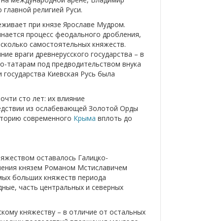
 главной религией Руси.
еживает при князе Ярославе Мудром.
инается процесс феодального дробления,
несколько самостоятельных княжеств.
ие враги древнерусского государства – в
ло-татарам под предводительством внука
ии государства Киевская Русь была
очти сто лет: их влияние
ледствии из ослабевающей Золотой Орды
иторию современного
Крыма
вплоть до
няжеством оставалось Галицко-
инения князем Романом Мстиславичем
амых больших княжеств периода
дные, часть центральных и северных
кому княжеству – в отличие от остальных