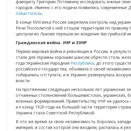
фавориту Григорию Потемкину исследовать южные земл
городов. Именно с его подачи появились современные 
Севастополь
.
В конце XVIII века Россия закрепила контроль над украи
Речи Посполитой к ней отошли территории по правому 
центром во Львове перешли во владение Австрийской и
Гражданская война. УНР и ЗУНР
Первая мировая война и революция в России, в результ
стали для Украины хорошим шансом обрести столь жела
года Украинская Народная
Республика
, до этого сущест
российского государства, объявила о своей независимо
собирались отступать: и в Украине развернулась воору
власти.
На протяжении следующих нескольких лет украинские з
отчаянных столкновений большевистских, украинских, бе
военных формирований. Правительству УНР не удалось 
и к концу 1920 года на большей части территории стран
Украина стала Советской Республикой.
В это же время за свою независимость боролись западн
империя, в состав которой они входили, распалась в ре