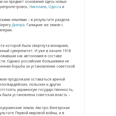
и на предмет основания здесь новых
Днепропетровск,
Николаев
,
Одесса
и
нскими землями – в результате раздела
берегу
Днепра
. Галицкие же земли с
мперии.
ате которой была свергнута монархия,
нный суверенитет. И уже в начале 1918
вовавшая как автономия в составе
сти. Однако российские большевики не
женная борьба за установление советской
емли продолжали оставаться ареной
логвардейских, польских и других
отстоять украинскую государственность,
ы была установлена советская власть –
оукраинские земли. Австро-Венгерская
зультате Первой мировой войны, и в