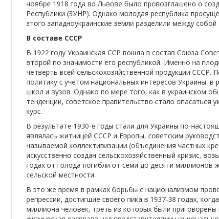
ноябре 1918 года во Львове было провозглашено о соз
Республики (ЗУНР). Однако молодая республика просуще
этого западноукраинские земли разделили между собой
В составе СССР
В 1922 году Украинская ССР вошла в состав Союза Сове
второй по значимости его республикой. Именно на пло
четверть всей сельскохозяйственной продукции СССР. 
политику с учетом национальных интересов Украины: в 
школ и вузов. Однако по мере того, как в украинском 
тенденции, советское правительство стало опасаться у
курс.
В результате 1930-е годы стали для Украины по-настоя
являлась житницей СССР и Европы, советским руководст
называемой коллективизации (объединения частных крес
искусственно создан сельскохозяйственный кризис, воз
годах от голода погибли от семи до десяти миллионов 
сельской местности.
В это же время в рамках борьбы с национализмом пров
репрессии, достигшие своего пика в 1937-38 годах, ког
миллиона человек, треть из которых были приговорены 
физическая расправа над представителями национально