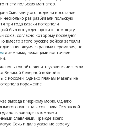
го гнета польских магнатов.
дана Хмельницкого подняли восстание
ки несколько раз разбивали польскую
тя три года казаки потерпели
цкий был вынужден просить помощи у
ный союз, согласно которому последняя
Но вместо этого русские войска затеяли
подписание двумя странами перемирия, по
ом
и землями, лежащими восточнее
ии.
лял попыток объединить украинские земли
ся Великой Северной войной и
бы с Россией. Однако планам Мазепы не
потерпела поражение.
з-за выхода к Черному морю. Однако
рымского ханства – союзника Османской
ии удалось завладеть южными
очными славянами. Прежде всего,
жскую Сечь и дала указание своему