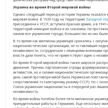
Украина во время Второй мировой войны
Однако следующий период в истории Украины оказался 
мировая война. В 1939 году на территорию
Западной Ук
присоединена к УССР, вступила Красная армия, а в 1941-
территорий немецкие войска и их союзники. На протяже
заняли все украинские города, большинство из них был
В то время как миллионы украинцев сражались с оккупа
националистические организации, не оставлявшие наде
независимости, сотрудничали с немецкими военными ор
власти дали понять, что не приветствуют идею о незав
Во время Второй мировой войны также широкое распро
движение. Причем, партизанские отряды формировались
активистов, но и силами националистических организаци
день самой противоречивой была Украинская повстанче
сопротивления тоталитарному режиму СССР). Но с окон
Союза украинские националисты в очередной раз лишил
независимость.
Во время войны погибли более пяти миллионов украинце
принудительные работы в Германию. Еще несколько мил