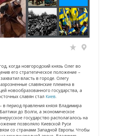
од, когда новгородский князь Олег во
ценив его стратегическое положение –
захватил власть в городе. Олегу
азрозненные славянские племена в
цей новообразованного государства, а
осточных славян стал
Киев
.
 – в период правления князя Владимира
 Балтики до Волги, а экономическое
внерусское государство располагалось на
оложение позволяло Киевской Руси
вязи со странами Западной Европы. Чтобы
е на международной арене, Владимир