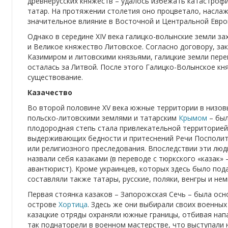
древнерусских княжеств – удалось избежать катастроф
татар. На протяжении столетия оно процветало, насла
значительное влияние в Восточной и Центральной Евро
Однако в середине XIV века галицко-волынские земли з
и Великое княжество Литовское. Согласно договору, з
Казимиром и литовскими князьями, галицкие земли пер
осталась за Литвой. После этого Галицко-Волынское к
существование.
Казачество
Во второй половине XV века южные территории в низо
польско-литовскими землями и татарским
Крымом
– был
плодородная степь стала привлекательной территорией
выдерживающих бедности и притеснений Речи Посполит
или религиозного преследования. Впоследствии эти лю
назвали себя казаками (в переводе с тюркского «казак»
авантюрист). Кроме украинцев, которых здесь было по
составляли также татары, русские, поляки, венгры и нем
Первая стоянка казаков – Запорожская Сечь – была осн
острове
Хортица
. Здесь же они выбирали своих военных
казацкие отряды охраняли южные границы, отбивая напа
так поднаторели в военном мастерстве, что выступали