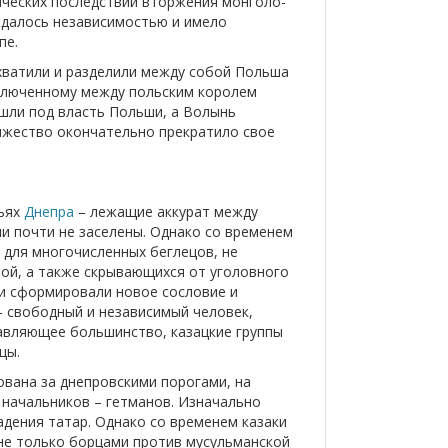
ических последствий вторжения монголо-
ждалось независимостью и имело
пе.
ахватили и разделили между собой Польша
аключенному между польским королем
ешли под власть Польши, а Волынь
няжество окончательно прекратило свое
вьях
Днепра
– лежащие аккурат между
и почти не заселены. Однако со временем
 для многочисленных беглецов, не
ой, а также скрывающихся от уголовного
ди сформировали новое сословие и
 – свободный и независимый человек,
давляющее большинство, казацкие группы
цы.
ована за днепровскими порогами, на
 начальников – гетманов. Изначально
дения татар. Однако со временем казаки
 не только борцами против мусульманской