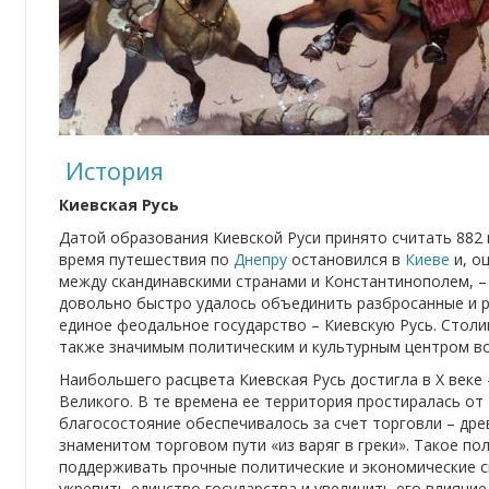
История
Киевская Русь
Датой образования Киевской Руси принято считать 882 г
время путешествия по
Днепру
остановился в
Киеве
и, о
между скандинавскими странами и Константинополем, – 
довольно быстро удалось объединить разбросанные и р
единое феодальное государство – Киевскую Русь. Столи
также значимым политическим и культурным центром в
Наибольшего расцвета Киевская Русь достигла в Х веке
Великого. В те времена ее территория простиралась от
благосостояние обеспечивалось за счет торговли – дре
знаменитом торговом пути «из варяг в греки». Такое п
поддерживать прочные политические и экономические с
укрепить единство государства и увеличить его влияни