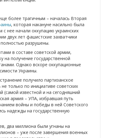
еще более трагичным – началась Вторая
раины
, которая накануне насильно была
м с нее начали оккупацию украинских
нии двух лет фашистские захватчики
и полностью разрушены.
нтами в составе советской армии,
жу на получение государственной
ганами. Однако вскоре оккупационные
исимости Украины.
странение получило партизанское
 не только по инициативе советских
й (самой известной и на сегодняшний
ская армия – УПА, избравшая путь
чанием войны и победы в ней Советского
ись надежды на государственную
в, два миллиона были угнаны на
лионов – уже после завершения военных