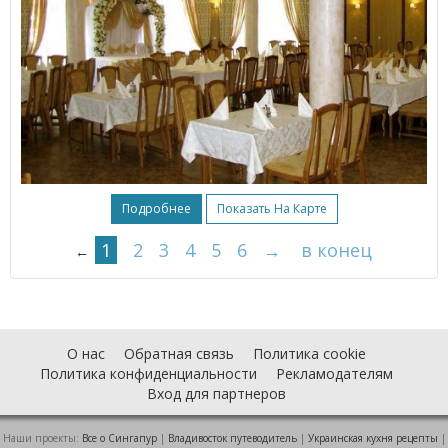
Подробнее
Показать На Карте
1
2
3
4
5
6
→
в конец
←
О нас
Обратная связь
Политика cookie
Политика конфиденциальности
Рекламодателям
Вход для партнеров
Наши проекты:
Все о Cингапур
|
Владивосток путеводитель
|
Украинская кухня рецепты
|