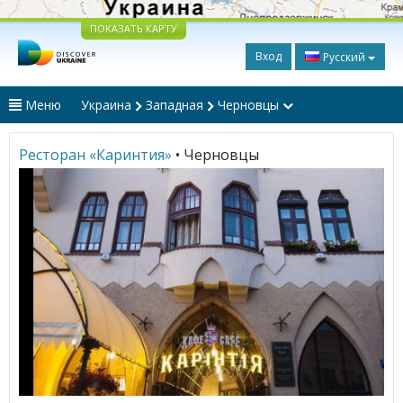
ПОКАЗАТЬ КАРТУ
Вход
Русский
Меню
Украина
Западная
Черновцы
Ресторан «Каринтия»
• Черновцы